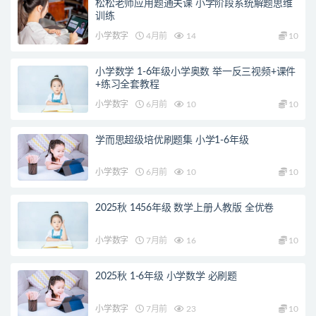
松松老师应用题通关课 小学阶段系统解题思维
训练
小学数字
4月前
14
10
小学数学 1-6年级小学奥数 举一反三视频+课件
+练习全套教程
小学数字
6月前
10
10
学而思超级培优刷题集 小学1-6年级
小学数字
6月前
10
10
2025秋 1456年级 数学上册人教版 全优卷
小学数字
7月前
16
10
2025秋 1-6年级 小学数学 必刷题
小学数字
7月前
23
10