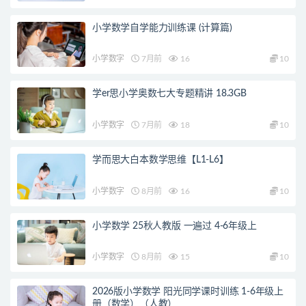
小学数学自学能力训练课 (计算篇)
小学数字
7月前
16
10
学er思小学奥数七大专题精讲 18.3GB
小学数字
7月前
18
10
学而思大白本数学思维【L1-L6】
小学数字
8月前
16
10
小学数学 25秋人教版 一遍过 4-6年级上
小学数字
8月前
15
10
2026版小学数学 阳光同学课时训练 1-6年级上
册（数学）（人教）