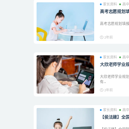
家长资料
高
高考志愿规划
高考志愿规划填
2年前
家长资料
高
大欣老师学业规
大欣老师学业规划
有...
2年前
家长资料
高
【侯法建】全