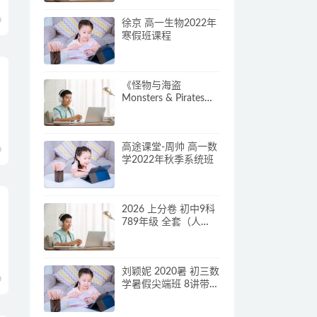
0
徐京 高一生物2022年
寒假班课程
《怪物与海盗
Monsters & Pirates》
第一二季英文版全26
集下载
高途课堂-周帅 高一数
0
学2022年秋季系统班
2026 上分卷 初中9科
789年级 全套（人
教）
刘颖妮 2020暑 初三数
0
学暑假尖端班 8讲带笔
记完结