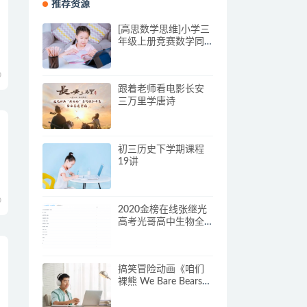
推荐资源
[高思数学思维]小学三
年级上册竞赛数学同
步课程20节完整版
MP4视频
0
跟着老师看电影长安
三万里学唐诗
初三历史下学期课程
19讲
0
2020金榜在线张继光
高考光哥高中生物全
程班视频课程
搞笑冒险动画《咱们
裸熊 We Bare Bears》
第一季中文版全26集
下载