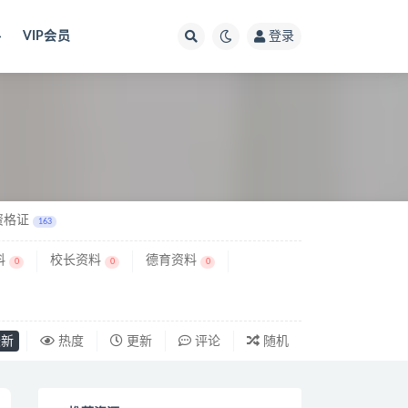
料
VIP会员
登录
资格证
163
料
校长资料
德育资料
0
0
0
新
热度
更新
评论
随机