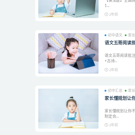
【侯法建】全国院
1...
2年前
初中语文
家
语文五哥阅读
语文五哥阅读批注
+古诗...
2年前
初中汇总
家
家长懂规划让
家长懂规划让你
制定合...
2年前