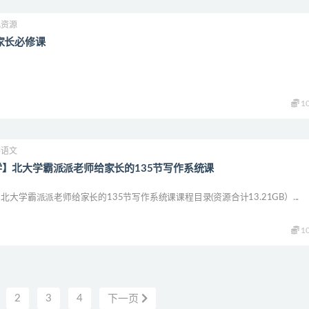
儿资源
家长必修课
1
学语文
】北大学霸派派老师给家长的135节写作系统课
大学霸派派老师给家长的135节写作系统课课程目录(资源合计13.21GB）...
1
2
3
4
下一页