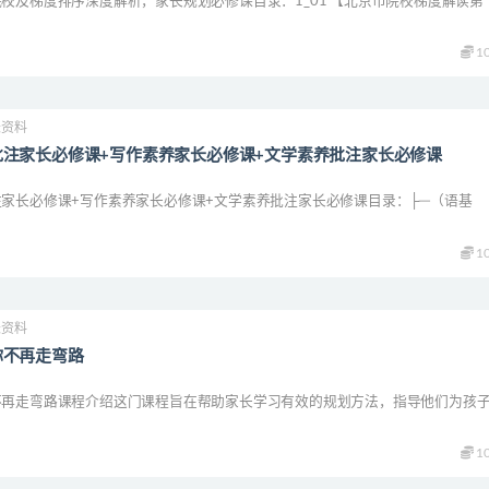
校及梯度排序深度解析，家长规划必修课目录：1_01 【北京市院校梯度解读第
1
长资料
批注家长必修课+写作素养家长必修课+文学素养批注家长必修课
家长必修课+写作素养家长必修课+文学素养批注家长必修课目录：├─（语基
1
长资料
你不再走弯路
不再走弯路课程介绍这门课程旨在帮助家长学习有效的规划方法，指导他们为孩
1