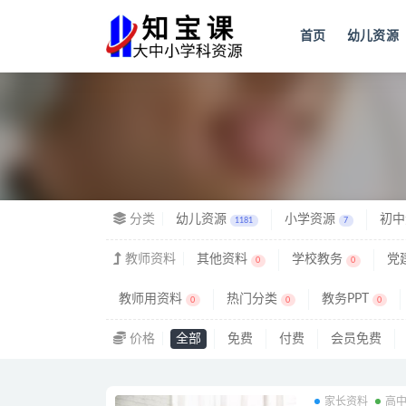
首页
幼儿资源
全部
分类
幼儿资源
小学资源
初中
1181
7
教师资料
其他资料
学校教务
党
0
0
教师用资料
热门分类
教务PPT
0
0
0
价格
全部
免费
付费
会员免费
家长资料
高