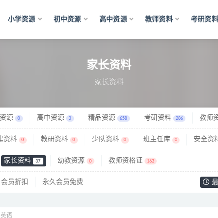
小学资源
初中资源
高中资源
教师资料
考研资
家长资料
家长资料
资源
高中资源
精品资源
考研资料
教师
0
3
658
286
建资料
教研资料
少队资料
班主任库
安全资
0
0
0
0
家长资料
幼教资源
教师资格证
37
0
163
会员折扣
永久会员免费
最
中英语