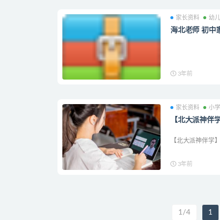
家长资料
幼
海北老师 初中
3年前
家长资料
小
【北大派神伴学
【北大派神伴学】北
3年前
1/4
1