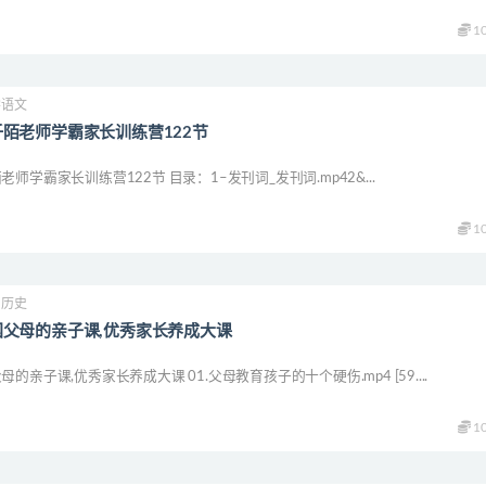
1
学语文
陌老师学霸家长训练营122节
师学霸家长训练营122节 目录：1–发刊词_发刊词.mp42&...
1
中历史
父母的亲子课,优秀家长养成大课
的亲子课,优秀家长养成大课 01.父母教育孩子的十个硬伤.mp4 [59....
1