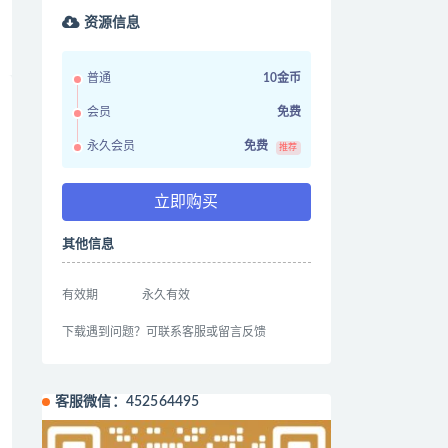
资源信息
普通
10金币
会员
免费
永久会员
免费
推荐
立即购买
其他信息
有效期
永久有效
下载遇到问题？可联系客服或留言反馈
客服微信：452564495