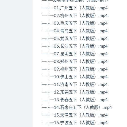
└─├─没有电子版试卷，介意的别下
└─├┈01.广州五下（人教版）.mp4
└─├┈02.杭州五下（人教版）.mp4
└─├┈03.重庆五下（人教版）.mp4
└─├┈04.青岛五下（人教版）.mp4
└─├┈05.武汉五下（人教版）.mp4
└─├┈06.长沙五下（人教版）.mp4
└─├┈07.昆明五下（人教版）.mp4
└─├┈08.郑州五下（人教版）.mp4
└─├┈09.福州五下（人教版）.mp4
└─├┈10.佛山五下（人教版）.mp4
└─├┈11.济南五下（人教版）.mp4
└─├┈12.东莞五下（人教版）.mp4
└─├┈13.长春五下（人教版）.mp4
└─├┈14.石家庄五下（人教版）.mp4
└─├┈15.天津五下（人教版）.mp4
└─├┈16.宁波五下（人教版）.mp4