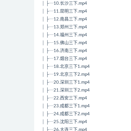
│ ├┈10.长沙三下.mp4
│ ├┈11.昆明三下.mp4
│ ├┈12.南昌三下.mp4
│ ├┈13.郑州三下.mp4
│ ├┈14.福州三下.mp4
│ ├┈15.佛山三下.mp4
│ ├┈16.济南三下.mp4
│ ├┈17.烟台三下.mp4
│ ├┈18.北京三下1.mp4
│ ├┈19.北京三下2.mp4
│ ├┈20.深圳三下1.mp4
│ ├┈21.深圳三下2.mp4
│ ├┈22.西安三下.mp4
│ ├┈23.成都三下1.mp4
│ ├┈24.成都三下2.mp4
│ ├┈25.沈阳三下.mp4
│ ├┈26.大连三下.mp4