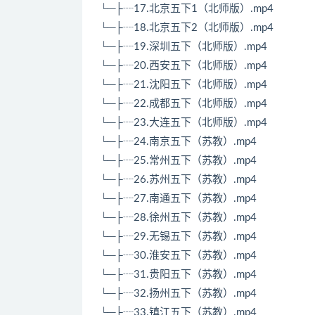
└─├┈17.北京五下1（北师版）.mp4
└─├┈18.北京五下2（北师版）.mp4
└─├┈19.深圳五下（北师版）.mp4
└─├┈20.西安五下（北师版）.mp4
└─├┈21.沈阳五下（北师版）.mp4
└─├┈22.成都五下（北师版）.mp4
└─├┈23.大连五下（北师版）.mp4
└─├┈24.南京五下（苏教）.mp4
└─├┈25.常州五下（苏教）.mp4
└─├┈26.苏州五下（苏教）.mp4
└─├┈27.南通五下（苏教）.mp4
└─├┈28.徐州五下（苏教）.mp4
└─├┈29.无锡五下（苏教）.mp4
└─├┈30.淮安五下（苏教）.mp4
└─├┈31.贵阳五下（苏教）.mp4
└─├┈32.扬州五下（苏教）.mp4
└─├┈33.镇江五下（苏教）.mp4