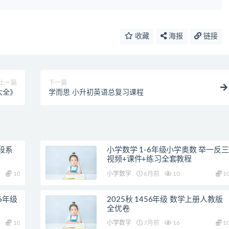
收藏
海报
链接
上一篇
下一篇
大全》
学而思 小升初英语总复习课程
段系
小学数学 1-6年级小学奥数 举一反三
视频+课件+练习全套教程
10
小学数字
6月前
10
1
6年级
2025秋 1456年级 数学上册人教版
全优卷
10
小学数字
7月前
16
1