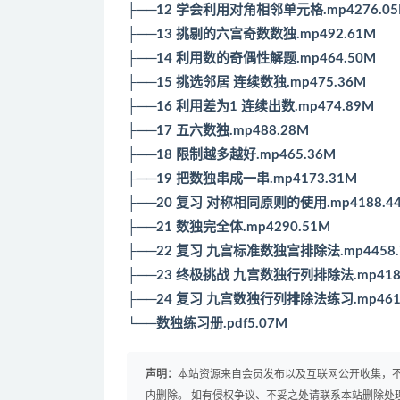
├──12 学会利用对角相邻单元格.mp4276.0
├──13 挑剔的六宫奇数数独.mp492.61M
├──14 利用数的奇偶性解题.mp464.50M
├──15 挑选邻居 连续数独.mp475.36M
├──16 利用差为1 连续出数.mp474.89M
├──17 五六数独.mp488.28M
├──18 限制越多越好.mp465.36M
├──19 把数独串成一串.mp4173.31M
├──20 复习 对称相同原则的使用.mp4188.4
├──21 数独完全体.mp4290.51M
├──22 复习 九宫标准数独宫排除法.mp4458.
├──23 终极挑战 九宫数独行列排除法.mp418
├──24 复习 九宫数独行列排除法练习.mp461
└──数独练习册.pdf5.07M
声明：
本站资源来自会员发布以及互联网公开收集，不
内删除。 如有侵权争议、不妥之处请联系本站删除处