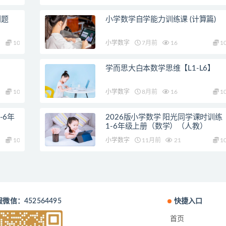
刷题
小学数学自学能力训练课 (计算篇)
10
小学数字
7月前
16
1
学而思大白本数学思维【L1-L6】
10
小学数字
8月前
16
1
-6年
2026版小学数学 阳光同学课时训练
1-6年级上册（数学）（人教）
10
小学数字
11月前
21
1
微信：452564495
快捷入口
首页