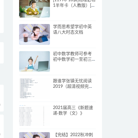
1半年卡（人教版）[章
进]
学而思希望学初中英
语八大时态文档
初中数学教师可参考
初中数学初一至初三
全套课件–教案-学案
跟谁学张镇无忧阅读
2019（超清视频完
结）
0
2021届高三《新题速
递·数学（文）》
0
【完结】2022秋冲刺