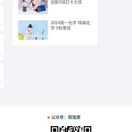
创新S班打卡大班
2024高一化学 林森化
0
学 S秋季班
0
0
公众号：知宝库