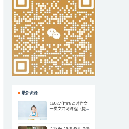
最新资源
16027作文8课时作文
一类文冲刺课程（提
供作文批改）-姜波
[11996-18讲]物理必修