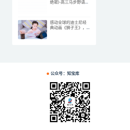
绝密)-高三马步野语文
寒假班二轮视频课
感动全球的迪士尼经
典动画《狮子王》，
迪士尼经典故事
公众号：知宝库