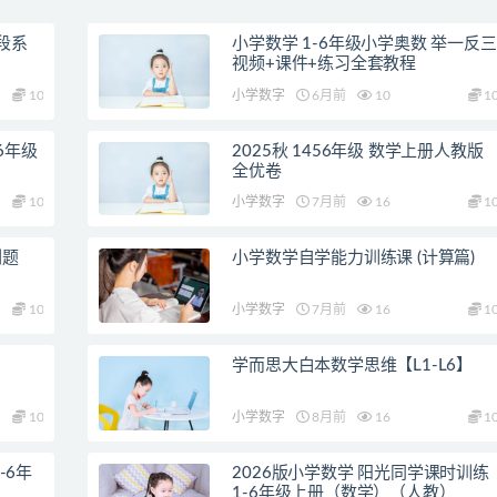
段系
小学数学 1-6年级小学奥数 举一反三
视频+课件+练习全套教程
10
小学数字
6月前
10
1
6年级
2025秋 1456年级 数学上册人教版
全优卷
10
小学数字
7月前
16
1
刷题
小学数学自学能力训练课 (计算篇)
10
小学数字
7月前
16
1
学而思大白本数学思维【L1-L6】
10
小学数字
8月前
16
1
-6年
2026版小学数学 阳光同学课时训练
1-6年级上册（数学）（人教）