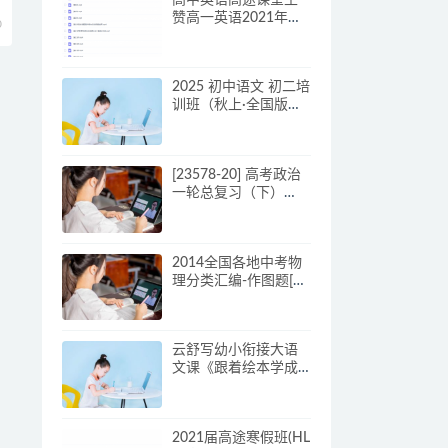
赞高一英语2021年秋
0
季班课程
2025 初中语文 初二培
训班（秋上·全国版
·A+）
[23578-20] 高考政治
一轮总复习（下）
（通用版）–李谓(20
讲)
2014全国各地中考物
理分类汇编-作图题[百
度网盘下载]
云舒写幼小衔接大语
文课《跟着绘本学成
语》视频和配套讲义
2021届高途寒假班(HL