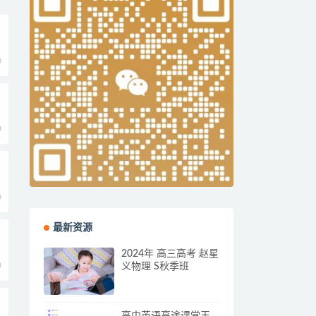
0
0
0
最新资源
2024年 高三高考 赵星
0
义物理 S秋季班
高中英语高途课堂王