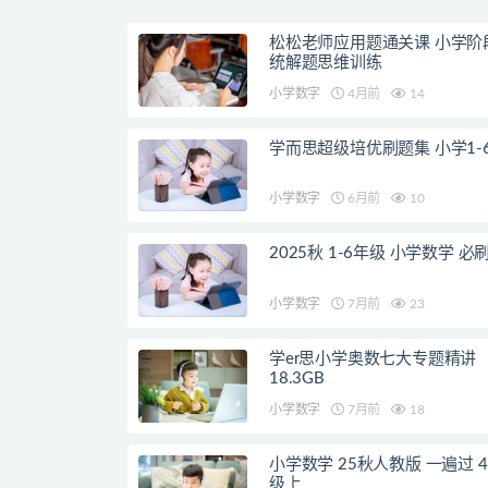
松松老师应用题通关课 小学阶
统解题思维训练
小学数字
4月前
14
学而思超级培优刷题集 小学1-
小学数字
6月前
10
2025秋 1-6年级 小学数学 必
小学数字
7月前
23
学er思小学奥数七大专题精讲
18.3GB
小学数字
7月前
18
小学数学 25秋人教版 一遍过 4
级上