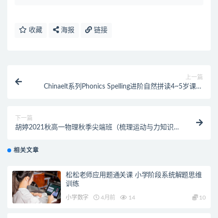
收藏
海报
链接
上一篇
Chinaelt系列Phonics Spelling进阶自然拼读4~5岁课程
（自然拼读英语）
下一篇
胡婷2021秋高一物理秋季尖端班（梳理运动与力知识
点）
相关文章
松松老师应用题通关课 小学阶段系统解题思维
训练
小学数字
4月前
14
10