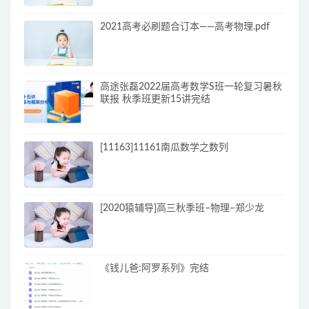
2021高考必刷题合订本——高考物理.pdf
高途张磊2022届高考数学S班一轮复习暑秋
联报 秋季班更新15讲完结
[11163]11161南瓜数学之数列
[2020猿辅导]高三秋季班–物理–郑少龙
《钱儿爸:阿罗系列》完结