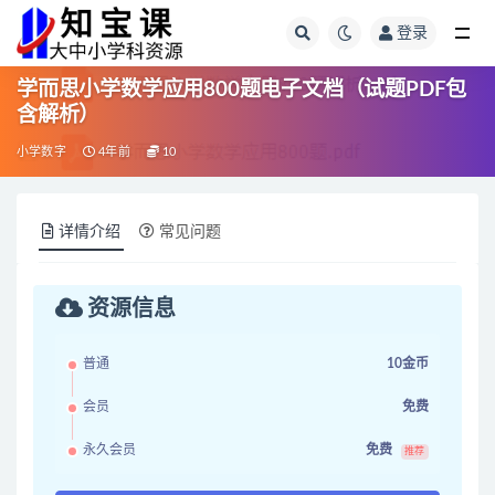
登录
全部
学而思小学数学应用800题电子文档（试题PDF包
含解析）
小学数字
4年前
10
详情介绍
常见问题
资源信息
普通
10金币
会员
免费
永久会员
免费
推荐