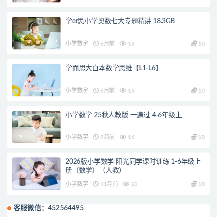
学er思小学奥数七大专题精讲 18.3GB
小学数字
8月前
18
10
学而思大白本数学思维【L1-L6】
小学数字
8月前
16
10
小学数学 25秋人教版 一遍过 4-6年级上
小学数字
8月前
16
10
2026版小学数学 阳光同学课时训练 1-6年级上
册（数学）（人教）
小学数字
11月前
21
10
客服微信：452564495