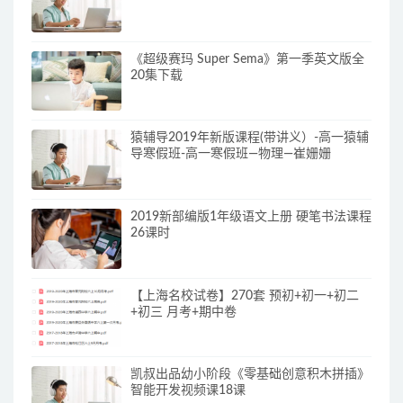
《超级赛玛 Super Sema》第一季英文版全
20集下载
猿辅导2019年新版课程(带讲义）-高一猿辅
导寒假班-高一寒假班—物理—崔姗姗
2019新部编版1年级语文上册 硬笔书法课程
26课时
【上海名校试卷】270套 预初+初一+初二
+初三 月考+期中卷
凯叔出品幼小阶段《零基础创意积木拼插》
智能开发视频课18课