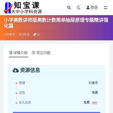
登录
全部
小学奥数讲师版奥数计数简单抽屉原理专题精讲强
化篇
小学数字
4年前
10
详情介绍
常见问题
资源信息
普通
10金币
会员
免费
永久会员
免费
推荐