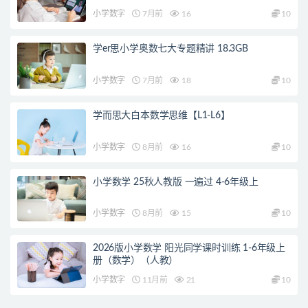
小学数字
7月前
16
10
学er思小学奥数七大专题精讲 18.3GB
小学数字
7月前
18
10
学而思大白本数学思维【L1-L6】
小学数字
8月前
16
10
小学数学 25秋人教版 一遍过 4-6年级上
小学数字
8月前
15
10
2026版小学数学 阳光同学课时训练 1-6年级上
册（数学）（人教）
小学数字
11月前
21
10