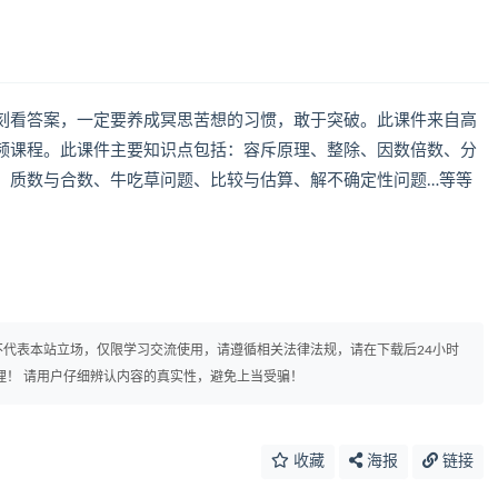
刻看答案，一定要养成冥思苦想的习惯，敢于突破。此课件来自高
频课程。此课件主要知识点包括：容斥原理、整除、因数倍数、分
、质数与合数、牛吃草问题、比较与估算、解不确定性问题…等等
代表本站立场，仅限学习交流使用，请遵循相关法律法规，请在下载后24小时
理！ 请用户仔细辨认内容的真实性，避免上当受骗！
收藏
海报
链接