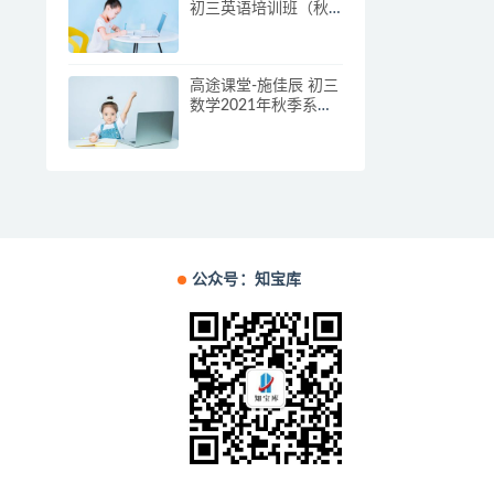
初三英语培训班（秋
上·全国版·A+）
高途课堂-施佳辰 初三
数学2021年秋季系统
班课程（施老板）
公众号：知宝库