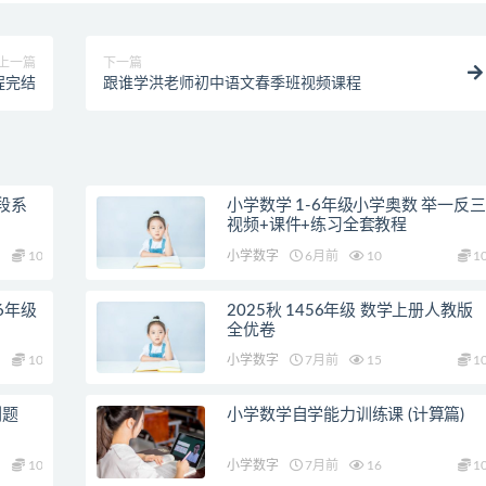
上一篇
下一篇
程完结
跟谁学洪老师初中语文春季班视频课程
段系
小学数学 1-6年级小学奥数 举一反三
视频+课件+练习全套教程
10
小学数字
6月前
10
1
6年级
2025秋 1456年级 数学上册人教版
全优卷
10
小学数字
7月前
15
1
刷题
小学数学自学能力训练课 (计算篇)
10
小学数字
7月前
16
1