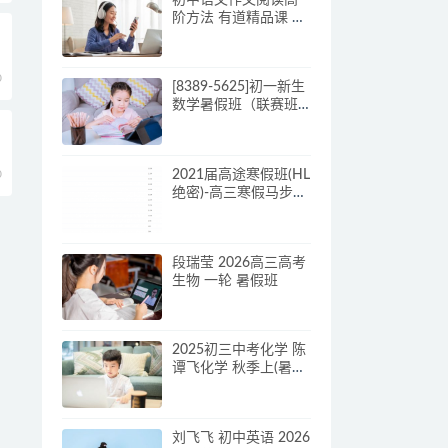
阶方法 有道精品课 包
君成
0
[8389-5625]初一新生
数学暑假班（联赛班
预习领先班）
2021届高途寒假班(HL
0
绝密)-高三寒假马步野
30天打卡
段瑞莹 2026高三高考
生物 一轮 暑假班
2025初三中考化学 陈
谭飞化学 秋季上(暑假
A+)
刘飞飞 初中英语 2026