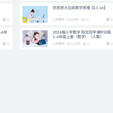
学而思大白本数学思维【L1-L6】
10
小学数字
8月前
16
1
-6年
2026版小学数学 阳光同学课时训练
1-6年级上册（数学）（人教）
10
小学数字
11月前
21
1