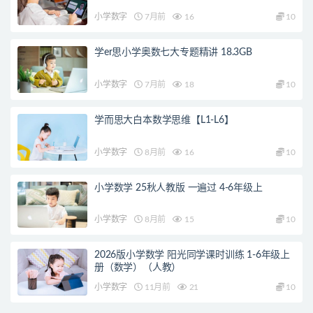
小学数字
7月前
16
10
学er思小学奥数七大专题精讲 18.3GB
小学数字
7月前
18
10
学而思大白本数学思维【L1-L6】
小学数字
8月前
16
10
小学数学 25秋人教版 一遍过 4-6年级上
小学数字
8月前
15
10
2026版小学数学 阳光同学课时训练 1-6年级上
册（数学）（人教）
小学数字
11月前
21
10