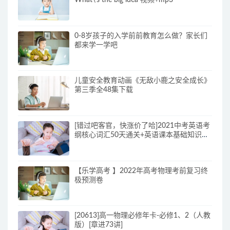
0-8岁孩子的入学前前教育怎么做？家长们
都来学一学吧
儿童安全教育动画《无敌小鹿之安全成长》
第三季全48集下载
[错过吧客官，快涨价了哈]2021中考英语考
纲核心词汇50天通关+英语课本基础知识回
顾（人教版）
【乐学高考 】2022年高考物理考前复习终
极预测卷
[20613]高一物理必修年卡-必修1、2（人教
版）[章进73讲]