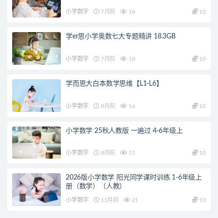
小学数字
7月前
16
10
学er思小学奥数七大专题精讲 18.3GB
小学数字
7月前
18
10
学而思大白本数学思维【L1-L6】
小学数字
8月前
16
10
小学数学 25秋人教版 一遍过 4-6年级上
小学数字
8月前
15
10
2026版小学数学 阳光同学课时训练 1-6年级上
册（数学）（人教）
小学数字
11月前
21
10