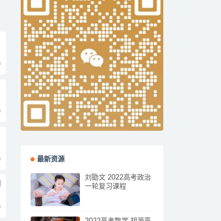
0
0
0
最新资源
刘勖文 2022高考政治
阅
一轮复习课程
0
2022高考数学 胡源高