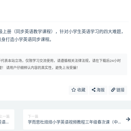
级上册（同步英语教学课程），针对小学生英语学习的四大难题，
量身打造小学英语同步课程。
代表本站立场，仅限学习交流使用，请遵循相关法律法规，请在下载后24小时
理！ 请用户仔细辨认内容的真实性，避免上当受骗！
收藏
海报
链接
上一篇
下一篇
英语语
学而思杜焙焙小学英语视频教程三年级春次课（中
法）
外教双优系）