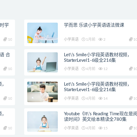
课时学
学而思 乐读小学英语语法微课
10
小学英语
1月前
2
1
语 合
Let\’s Smile小学段英语教材视频，
StarterLevel1-6级全216集
10
小学英语
4月前
12
1
视频，
Let\’s Smile小学段英语教材视频，
StarterLevel1-6级全216集
10
小学英语
4月前
14
1
视频，
Youtube《lt\’s Reading Time现在是
读时间》英文绘本精读全780集
10
小学英语
4月前
15
1