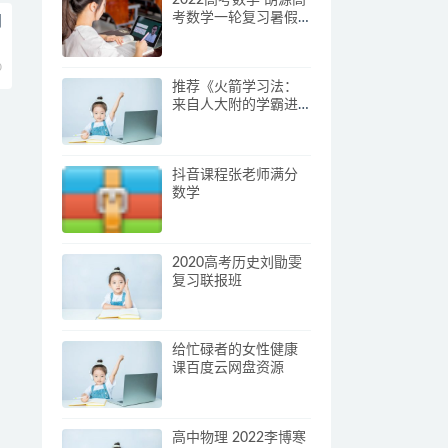
考数学一轮复习暑假
阅
班
0
推荐《火箭学习法：
来自人大附的学霸进
阶手册》
抖音课程张老师满分
数学
2020高考历史刘勖雯
复习联报班
给忙碌者的女性健康
课百度云网盘资源
高中物理 2022李博寒