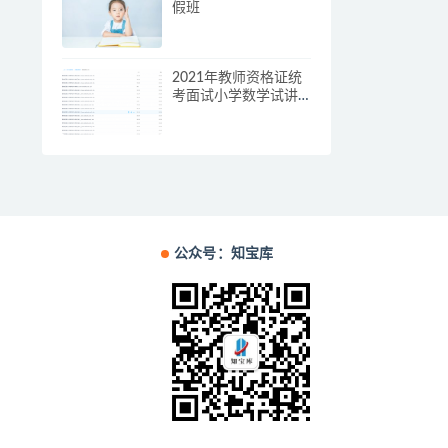
假班
2021年教师资格证统
考面试小学数学试讲
+答辩【王威，20视频
讲义】
公众号：知宝库