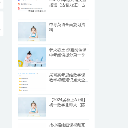
0
播班（达吾力江）古
代寓言小说赏读
阅
中考英语全面复习资
0
料
驴火歌王 邵鑫阅读课
中考阅读提分第一季
呆哥高考思维数学课
教学视频知识点大全
考前复习必备
【2024届秋上A+班】
初一数学北师大（陈
丽）
抢小猫绘画课视频完