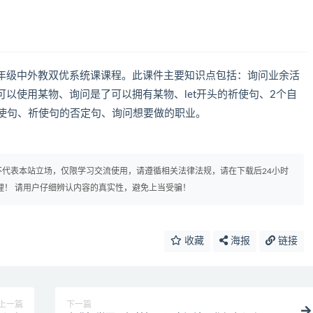
年级中外教双优系统课课程。此课件主要知识点包括：询问业余活
以使用某物、询问是了可以拥有某物、let开头的祈使句、2个自
祈使句、祈使句的否定句、询问想要做的职业。
代表本站立场，仅限学习交流使用，请遵循相关法律法规，请在下载后24小时
理！ 请用户仔细辨认内容的真实性，避免上当受骗！
收藏
海报
链接
上一篇
下一篇