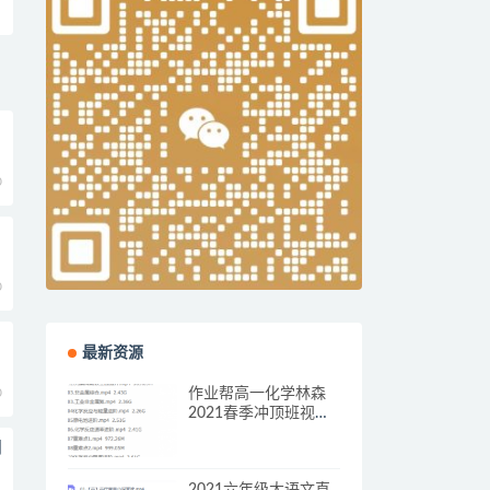
0
0
最新资源
0
作业帮高一化学林森
2021春季冲顶班视频
课程
阅
2021六年级大语文直