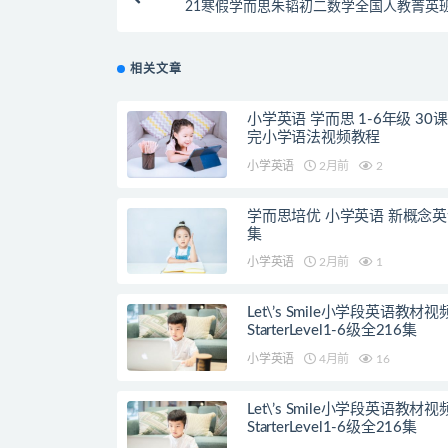
21寒假学而思朱韬初二数学全国人教菁英
相关文章
小学英语 学而思 1-6年级 30
完小学语法视频教程
小学英语
2月前
2
学而思培优 小学英语 新概念英
集
小学英语
2月前
1
Let\’s Smile小学段英语教材
StarterLevel1-6级全216集
小学英语
4月前
16
Let\’s Smile小学段英语教材
StarterLevel1-6级全216集