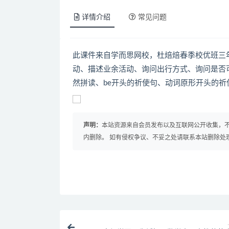
详情介绍
常见问题
此课件来自学而思网校，杜焙焙春季校优班三
动、描述业余活动、询问出行方式、询问是否可
然拼读、be开头的祈使句、动词原形开头的
声明：
本站资源来自会员发布以及互联网公开收集，不
内删除。 如有侵权争议、不妥之处请联系本站删除处