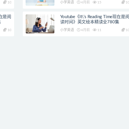
10
小学英语
4月前
15
1
e现在是阅
Youtube《lt\’s Reading Time现在是
集
读时间》英文绘本精读全780集
10
小学英语
4月前
11
1