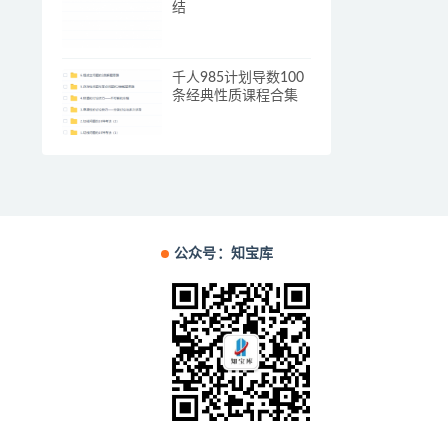
结
千人985计划导数100
条经典性质课程合集
公众号：知宝库