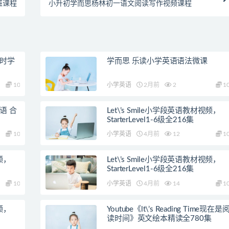
班课程
小升初学而思杨林初一语文阅读写作视频课程
课时学
学而思 乐读小学英语语法微课
10
小学英语
2月前
2
1
语 合
Let\’s Smile小学段英语教材视频，
StarterLevel1-6级全216集
10
小学英语
4月前
12
1
视频，
Let\’s Smile小学段英语教材视频，
StarterLevel1-6级全216集
10
小学英语
4月前
14
1
视频，
Youtube《lt\’s Reading Time现在是
读时间》英文绘本精读全780集