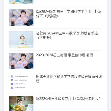
[16089-45讲]初三上学期科学半年卡目标满
分班（浙教版）
赵蒙蒙 2024初三中考数学 北师版春季班
（下部分）
2023-2024初三物理 廉思佳物理 暑假
周鹏无敌化学秘诀工艺流程终极破解满分课
程
[6003-54]三年级奥数年卡(竞赛班)(刘阳)54