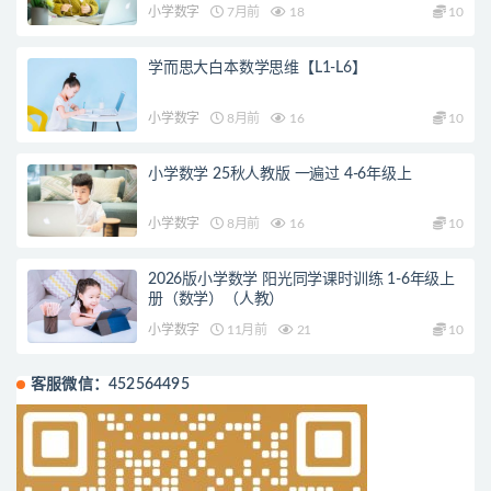
小学数字
7月前
18
10
学而思大白本数学思维【L1-L6】
小学数字
8月前
16
10
小学数学 25秋人教版 一遍过 4-6年级上
小学数字
8月前
16
10
2026版小学数学 阳光同学课时训练 1-6年级上
册（数学）（人教）
小学数字
11月前
21
10
客服微信：452564495