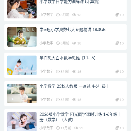
小学数学自学能力训练课 (计算篇)
小学数字
8月前
16
10
学er思小学奥数七大专题精讲 18.3GB
小学数字
8月前
18
10
学而思大白本数学思维【L1-L6】
小学数字
8月前
16
10
小学数学 25秋人教版 一遍过 4-6年级上
小学数字
8月前
16
10
2026版小学数学 阳光同学课时训练 1-6年级上
册（数学）（人教）
小学数字
11月前
21
10