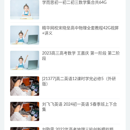
学而思初一初二初三数学集合共64G
精华网校宋晓垒高中物理全套教程42G视屏
+讲义
2023高三高考数学 王嘉庆 第一阶段 第二阶
段
[21377]高二英语12课时学完必修5（外研
版）
刘飞飞英语 2024初一英语 S春季班上下合
集
刘勖雯 2022年高考地理三轮创新模拟题