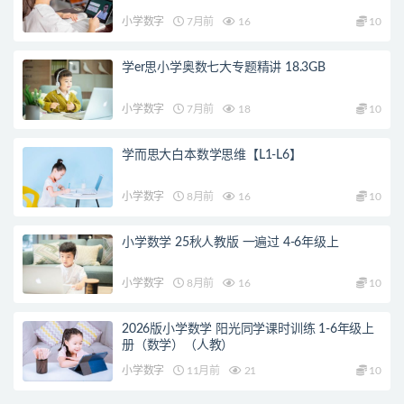
小学数字
7月前
16
10
学er思小学奥数七大专题精讲 18.3GB
小学数字
7月前
18
10
学而思大白本数学思维【L1-L6】
小学数字
8月前
16
10
小学数学 25秋人教版 一遍过 4-6年级上
小学数字
8月前
16
10
2026版小学数学 阳光同学课时训练 1-6年级上
册（数学）（人教）
小学数字
11月前
21
10