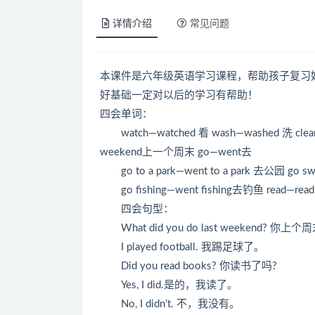
详情介绍
常见问题
本课件是六年级英语学习课程，帮助孩子复习
好基础一定对以后的学习有帮助！
四会单词：
watch—watched 看 wash—washed 洗 clean—c
weekend上一个周末 go—went去
go to a park—went to a park 去公园 go 
go fishing—went fishing去钓鱼 read—read 
四会句型：
What did you do last weekend? 你
I played football. 我踢足球了。
Did you read books? 你读书了吗?
Yes, I did.是的，我读了。
No, I didn’t. 不，我没有。