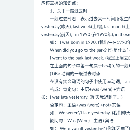
应该掌握的知识点：
1、关于一般过去时
一般过去时态：表示过去某一时间所发生的
yesterday(昨天), last week(上周), last month(
yesterday(前天)，in 1990 (在1990年), 
如： I was born in 1990. (我出生在1990
When did you go to the park? (你
I went to the park last week. (我是上周
在上面的句子中第一句属于be动词的一般过
(1)Be 动词的一般过去时态
在没有实义动词的句子中使用be动词， am is 
构成：肯定句：主语+was (were) +宾语
如：I was late yesterday. (昨天我迟到了。)
否定句：主语+was (were) +not+宾语
如：We weren\’t late yesterday. (我们
疑问句：Was (Were) +主语+宾语
如： Were you ill yesterday? (你昨天病了