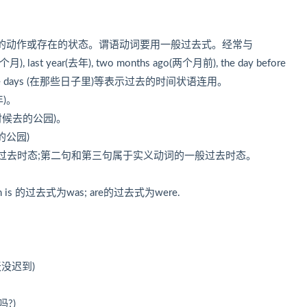
动作或存在的状态。谓语动词要用一般过去式。经常与
上个月), last year(去年), two months ago(两个月前), the day before
in those days (在那些日子里)等表示过去的时间状语连用。
年)。
是什么时候去的公园)。
去的公园)
去时态;第二句和第三句属于实义动词的一般过去时态。
的过去式为was; are的过去式为were.
昨天没迟到)
吗?)