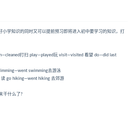
好小学知识的同时又可以提前预习即将进入初中要学习的知识，打
leaned打扫 play—played玩 visit—visited 看望 do—did last
swimming—went swimming去游泳
读 go hiking—went hiking 去郊游
上个周末干什么了?