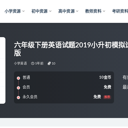
小学资源
初中资源
高中资源
教师资料
考研资
六年级下册英语试题2019小升初模
版
小学英语
5年前
10
有
普通
10金币
最
会员
免费
永久会员
免费
推荐