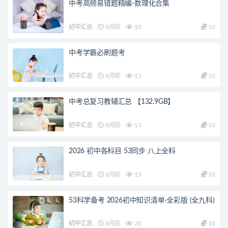
中考高频易错题精编-数理化合集
初中汇总
8月前
10
10
中考学霸必刷题考
初中汇总
8月前
15
10
中考总复习教辅汇总 【132.9GB】
初中汇总
8月前
13
10
2026 初中各科目 53同步 八上全科
初中汇总
8月前
15
10
53科学备考 2026初中知识清单·全彩版 (全九科)
初中汇总
8月前
20
10