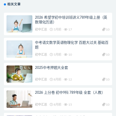
相关文章
2026 希望学初中培训班讲义789年级上册（英
数理化历道）
初中汇总
5月前
17
10
中考语文数学英语物理化学 百题大过关 基础百
题
初中汇总
5月前
10
10
2025中考押题大全套
初中汇总
8月前
12
10
2026 上分卷 初中9科 789年级 全套（人教）
初中汇总
8月前
15
10