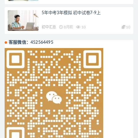
5年中考3年模拟 初中试卷7-9上
初中汇总
8月前
10
10
客服微信：452564495