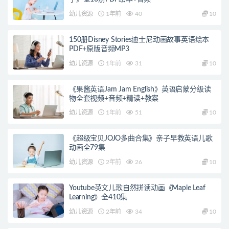
幼儿资源
1年前
40
10
150册Disney Stories迪士尼动画故事英语绘本
PDF+原版音频MP3
幼儿资源
1年前
31
10
《果酱英语Jam Jam English》英语启蒙分级读
物全套视频+音频+精读+教案
幼儿资源
1年前
51
10
《超级宝贝JOJO多曲合集》亲子早教英语儿歌
动画全79集
幼儿资源
2年前
26
10
Youtube英文儿歌自然拼读动画《Maple Leaf
Learning》全410集
幼儿资源
2年前
34
10