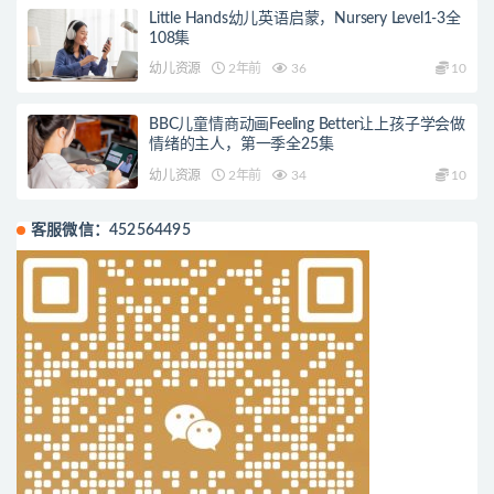
Little Hands幼儿英语启蒙，Nursery Level1-3全
108集
幼儿资源
2年前
36
10
BBC儿童情商动画Feeling Better让上孩子学会做
情绪的主人，第一季全25集
幼儿资源
2年前
34
10
客服微信：452564495