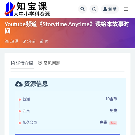
登录
全部
Youtube频道《Storytime Anytime》读绘本故事时
间
幼儿资源
1年前
10
详情介绍
常见问题
资源信息
普通
10金币
会员
免费
永久会员
免费
推荐