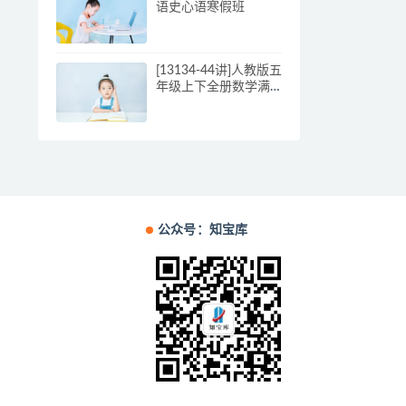
语史心语寒假班
[13134-44讲]人教版五
年级上下全册数学满
分班（教材精讲+奥数
拓展）姜付加兰海
公众号：知宝库