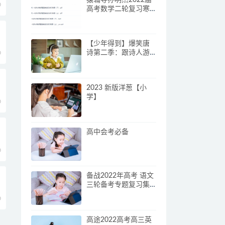
0
高考数学二轮复习寒
春联报二轮期末特训
营更新
【少年得到】爆笑唐
诗第二季：跟诗人游
0
遍中国（笑着理解记
更牢）
2023 新版洋葱【小
学】
0
高中会考必备
0
备战2022年高考 语文
三轮备考专题复习集
中营（全国通用）
0
高途2022高考高三英