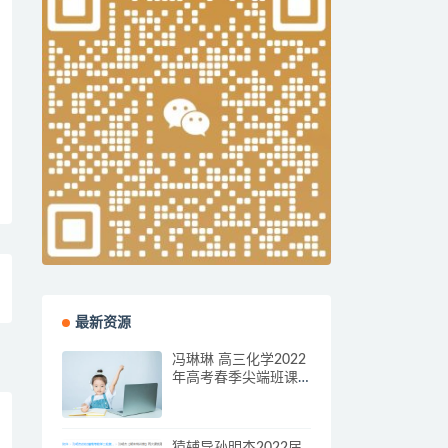
最新资源
冯琳琳 高三化学2022
年高考春季尖端班课
程
猿辅导孙明杰2022届