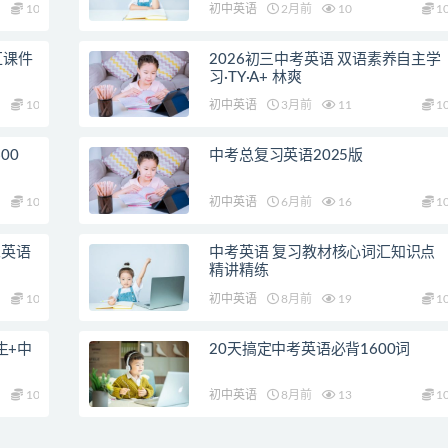
10
初中英语
2月前
10
1
汇课件
2026初三中考英语 双语素养自主学
习·TY·A+ 林爽
10
初中英语
3月前
11
1
00
中考总复习英语2025版
10
初中英语
6月前
16
1
二英语
中考英语 复习教材核心词汇知识点
精讲精练
10
初中英语
8月前
19
1
生+中
20天搞定中考英语必背1600词
10
初中英语
8月前
13
1