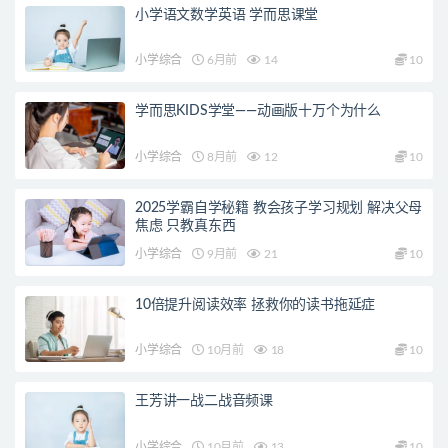
小学语文数学英语 学而思课堂
小学综合
6月前
14
10
学而思KIDS学堂——动画版十万个为什么
小学综合
8月前
12
10
2025学霸自学秘籍 教会孩子学习规划 解决父母
焦虑 只教真东西
小学综合
9月前
21
10
10倍提升阅读效率 拯救你的读书拖延症
小学综合
10月前
18
10
王芳讲一战二战音频课
小学综合
10月前
13
10