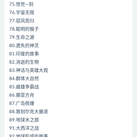
75.惊世—刻
76.宇宙无限
77.驭风而归
78.聪明的猴子
79.生命之源
80.遗失的神灵
81.印度的故事
82.消逝的生物
83.神话与英雄大观
84.群体大自然
85.雌雄争霸战
86.挪亚方舟
87.广岛核爆
88.敦刻尔克大撤退
89.地球水之旅
91.大西洋之战
92.地球形成的故事