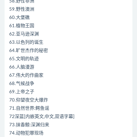
58.野性非洲
59.野性澳洲
60.大堡礁
61.植物王国
62.亚马逊深渊
63.以色列的诞生
64.旷世杰作的秘密
65.文明的轨迹
66.人脑漫游
67.伟大的作曲家
68.气候战争
69.上帝之子
70.仰望夜空大爆炸
71.自然世界:鳄鱼谣
72深蓝[内嵌英文,中文,双语字幕]
73.抹香鲸:深渊归来
74.动物犯罪现场