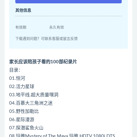
其他信息
有效期
永久有效
下载遇到问题？可联系客服或留言反馈
家长应该陪孩子看的100部纪录片
目录：
01.恒河
02.活力星球
03.地平线.超大质量嘿洞
04.百慕大三角洲之迷
05.野性加勒比
06.星际漫游
07.探潜鲨鱼火山
08.玛雅Mystery.of.The.Maya.玛雅.HDTV.1080i.DTS