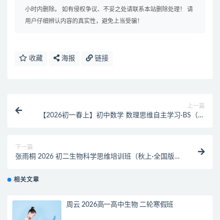
小时内删除。 如有侵权争议、不妥之处请联系本站删除处理！ 请
用户仔细辨认内容的真实性，避免上当受骗！
收藏
海报
链接
上一篇
【2026初一春上】初中数学 数理思维自主学习·BS（一
期）-郭济阳
下一篇
张雨桐 2026 初二生物科学思维培训班（秋上·全国版
·A+·专属）
相关文章
周云 2026高一高中生物 二轮寒假班