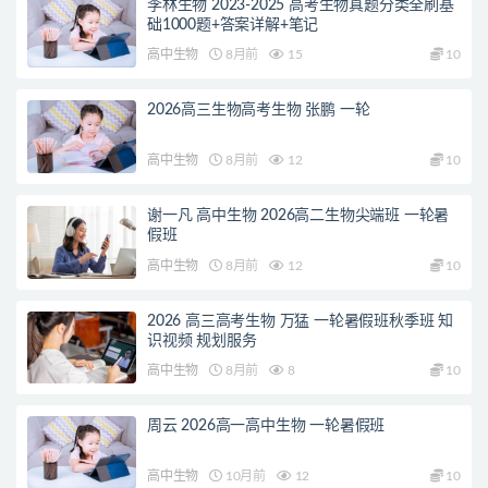
李林生物 2023-2025 高考生物真题分类全刷基
础1000题+答案详解+笔记
高中生物
8月前
15
10
2026高三生物高考生物 张鹏 一轮
高中生物
8月前
12
10
谢一凡 高中生物 2026高二生物尖端班 一轮暑
假班
高中生物
8月前
12
10
2026 高三高考生物 万猛 一轮暑假班秋季班 知
识视频 规划服务
高中生物
8月前
8
10
周云 2026高一高中生物 一轮暑假班
高中生物
10月前
12
10