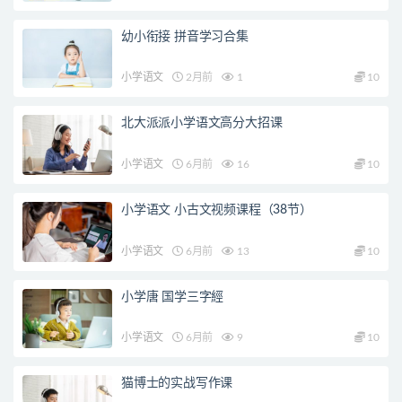
幼小衔接 拼音学习合集
小学语文
2月前
1
10
北大派派小学语文高分大招课
小学语文
6月前
16
10
小学语文 小古文视频课程（38节）
小学语文
6月前
13
10
小学唐 国学三字經
小学语文
6月前
9
10
猫博士的实战写作课