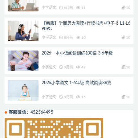
小学语文
6月前
11
10
【新版】学而思大阅读+伴读书房+电子书 L1-L6
909G
小学语文
8月前
10
10
2026一本小语阅读训练100篇 3-6年级
小学语文
8月前
49
10
2026小学语文 1-6年级 高效阅读88篇
小学语文
8月前
15
10
客服微信：452564495