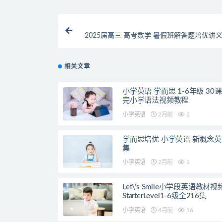
2025届高三 高考数学 暑假班解答题培优讲义
版 
相关文章
小学英语 学而思 1-6年级 30
完小学语法视频教程
小学英语
2月前
2
学而思培优 小学英语 新概念英
集
小学英语
2月前
1
Let\’s Smile小学段英语教材
StarterLevel1-6级全216集
小学英语
4月前
16