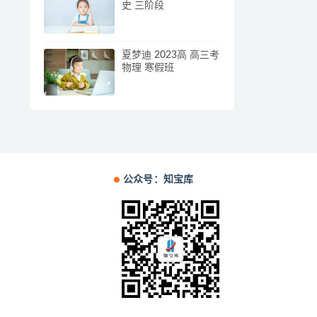
史 三阶段
夏梦迪 2023高 高三考
物理 寒假班
公众号：知宝库