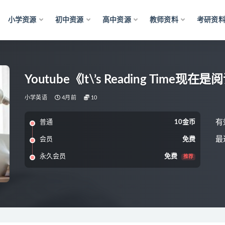
小学资源
初中资源
高中资源
教师资料
考研资
Youtube《lt\’s Reading Ti
小学英语
4月前
10
有
普通
10金币
最
会员
免费
永久会员
免费
推荐