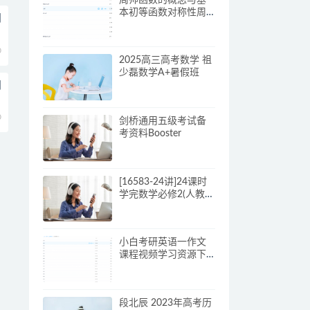
本初等函数对称性周
阅
期性讲义答案解析
0
2025高三高考数学 祖
少磊数学A+暑假班
阅
0
剑桥通用五级考试备
考资料Booster
[16583-24讲]24课时
学完数学必修2(人教
版)[郭化楠]
小白考研英语一作文
课程视频学习资源下
载
段北辰 2023年高考历