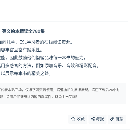
阅读时间》英文绘本精读全780集
》是一个面向儿童、ESL学习者的在线阅读资源。
确保其内容丰富且富有娱乐性。
读和理解技能，因此鼓励他们慢慢品味每一本书的魅力。
 Time运用多感官的方法，例如添加音乐、音效和精彩配音。
的视频，以展示每本书的精美之处。
代表本站立场，仅限学习交流使用，请遵循相关法律法规，请在下载后24小时
理！ 请用户仔细辨认内容的真实性，避免上当受骗！
收藏
海报
链接