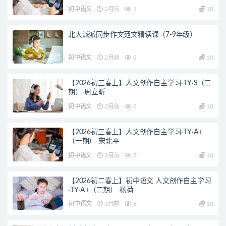
初中语文
2月前
1
10
北大派派同步作文范文精读课（7-9年级）
初中语文
2月前
2
10
【2026初三春上】人文创作自主学习·TY·S（二
期）-周立昕
初中语文
2月前
8
10
【2026初三春上】人文创作自主学习·TY·A+
（一期）-宋北平
初中语文
2月前
7
10
【2026初二春上】初中语文 人文创作自主学习
·TY·A+（二期）-杨荷
初中语文
3月前
8
10