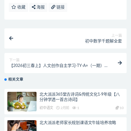
收藏
海报
链接
上一篇
初中数学千题解全套
下一篇
【2026初三春上】人文创作自主学习·TY·A+（一期）-
宋北平
相关文章
北大派派365堂古诗词&传统文化1-9年级【八
分钟学透一首古诗词】
初中语文
2月前
1
10
北大派派老师家长规划课语文牛娃培养攻略