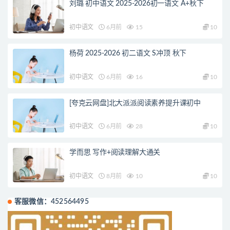
刘璐 初中语文 2025-2026初一语文 A+秋下
初中语文
6月前
15
10
杨荷 2025-2026 初二语文 S冲顶 秋下
初中语文
6月前
16
10
[夸克云网盘]北大派派阅读素养提升课初中
初中语文
6月前
28
10
学而思 写作+阅读理解大通关
初中语文
8月前
10
10
客服微信：452564495