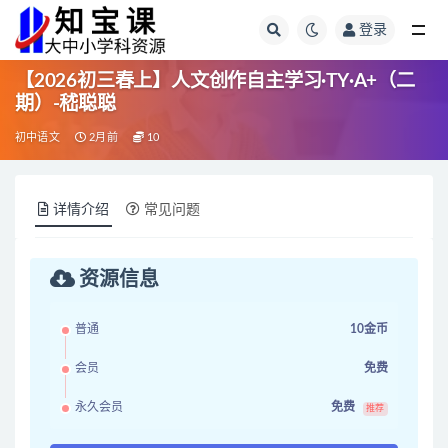
登录
全部
【2026初三春上】人文创作自主学习·TY·A+（二
期）-嵇聪聪
初中语文
2月前
10
详情介绍
常见问题
资源信息
普通
10金币
会员
免费
永久会员
免费
推荐