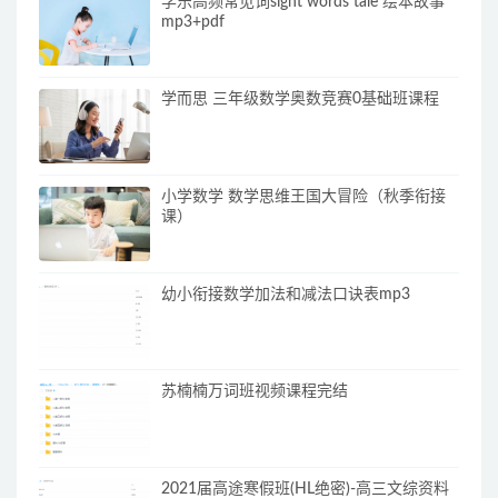
学乐高频常见词sight words tale 绘本故事
mp3+pdf
学而思 三年级数学奥数竞赛0基础班课程
小学数学 数学思维王国大冒险（秋季衔接
课）
幼小衔接数学加法和减法口诀表mp3
苏楠楠万词班视频课程完结
2021届高途寒假班(HL绝密)-高三文综资料