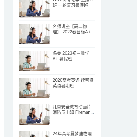
班 一轮复习暑假班
名师讲座【高二物
理】 2022春目标A+班
章进
冯美 2023初三数学
A+ 暑假班
2020高考英语 续智贤
英语暑期班
儿童安全教育动画片
消防员山姆 Fireman
Sam (中英双版)
24年高考夏梦迪物理