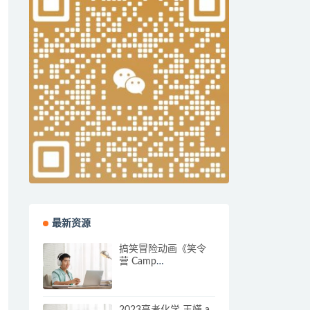
最新资源
搞笑冒险动画《笑令
营 Camp
Lakebottom》中文版
第一二季全104集下载
2023高考化学 王嫤 a