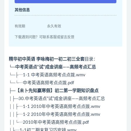
其他信息
有效期
永久有效
下载遇到问题？可联系客服或留言反馈
精华初中英语 李咏梅初一初二初三全套
目录：
└─中考英语点“试”成金讲座——高频考点汇总
└─├┈1-1 中考英语高频考点点拨.wmv
└─└┈中考英语高频考点点拨.pdf
├─【未卜先知赢寒假】初二第一学期知识盘点
│├─30.中考英语点“试”成金讲座——高频考点汇总
││├┈1-1 2010年中考英语高频考点点拨.wmv
││├┈1-2 2010年中考英语高频考点点拨.wmv
││└┈2010年中考英语高频考点点拨.pdf
│├┈1-1初二期末复习巧安排.wmv