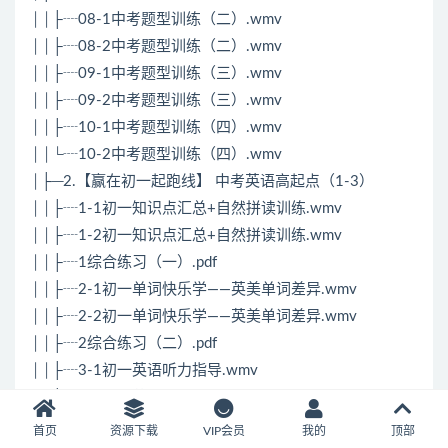
││├┈08-1中考题型训练（二）.wmv
││├┈08-2中考题型训练（二）.wmv
││├┈09-1中考题型训练（三）.wmv
││├┈09-2中考题型训练（三）.wmv
││├┈10-1中考题型训练（四）.wmv
││└┈10-2中考题型训练（四）.wmv
│├─2.【赢在初一起跑线】 中考英语高起点（1-3）
││├┈1-1初一知识点汇总+自然拼读训练.wmv
││├┈1-2初一知识点汇总+自然拼读训练.wmv
││├┈1综合练习（一）.pdf
││├┈2-1初一单词快乐学——英美单词差异.wmv
││├┈2-2初一单词快乐学——英美单词差异.wmv
││├┈2综合练习（二）.pdf
││├┈3-1初一英语听力指导.wmv
││├┈3-2初一英语听力指导.wmv
││└┈3综合练习（三）.pdf
首页
资源下载
VIP会员
我的
顶部