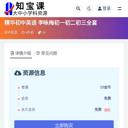
登录
全部
精华初中英语 李咏梅初一初二初三全套
初中英语
4年前
10
详情介绍
常见问题
资源信息
普通
10金币
会员
免费
永久会员
免费
推荐
立即购买