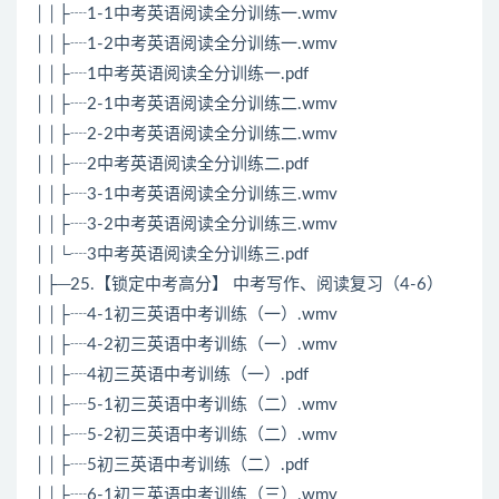
││├┈1-1中考英语阅读全分训练一.wmv
││├┈1-2中考英语阅读全分训练一.wmv
││├┈1中考英语阅读全分训练一.pdf
││├┈2-1中考英语阅读全分训练二.wmv
││├┈2-2中考英语阅读全分训练二.wmv
││├┈2中考英语阅读全分训练二.pdf
││├┈3-1中考英语阅读全分训练三.wmv
││├┈3-2中考英语阅读全分训练三.wmv
││└┈3中考英语阅读全分训练三.pdf
│├─25.【锁定中考高分】 中考写作、阅读复习（4-6）
││├┈4-1初三英语中考训练（一）.wmv
││├┈4-2初三英语中考训练（一）.wmv
││├┈4初三英语中考训练（一）.pdf
││├┈5-1初三英语中考训练（二）.wmv
││├┈5-2初三英语中考训练（二）.wmv
││├┈5初三英语中考训练（二）.pdf
││├┈6-1初三英语中考训练（三）.wmv