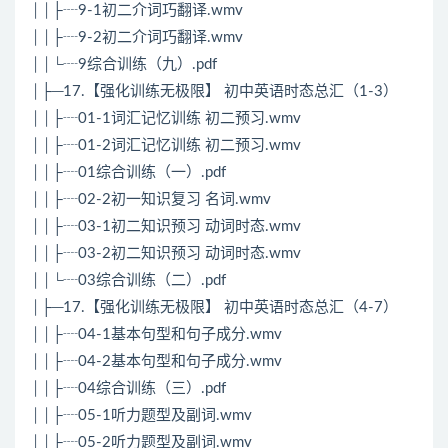
││├┈9-1初二介词巧翻译.wmv
││├┈9-2初二介词巧翻译.wmv
││└┈9综合训练（九）.pdf
│├─17.【强化训练无极限】 初中英语时态总汇（1-3）
││├┈01-1词汇记忆训练 初二预习.wmv
││├┈01-2词汇记忆训练 初二预习.wmv
││├┈01综合训练（一）.pdf
││├┈02-2初一知识复习 名词.wmv
││├┈03-1初二知识预习 动词时态.wmv
││├┈03-2初二知识预习 动词时态.wmv
││└┈03综合训练（二）.pdf
│├─17.【强化训练无极限】 初中英语时态总汇（4-7）
││├┈04-1基本句型和句子成分.wmv
││├┈04-2基本句型和句子成分.wmv
││├┈04综合训练（三）.pdf
││├┈05-1听力题型及副词.wmv
││├┈05-2听力题型及副词.wmv