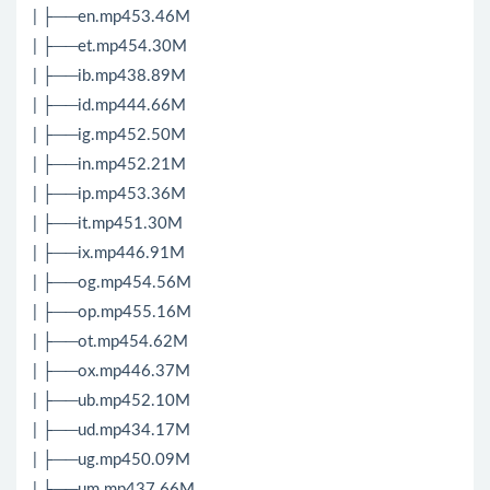
| ├──en.mp453.46M
| ├──et.mp454.30M
| ├──ib.mp438.89M
| ├──id.mp444.66M
| ├──ig.mp452.50M
| ├──in.mp452.21M
| ├──ip.mp453.36M
| ├──it.mp451.30M
| ├──ix.mp446.91M
| ├──og.mp454.56M
| ├──op.mp455.16M
| ├──ot.mp454.62M
| ├──ox.mp446.37M
| ├──ub.mp452.10M
| ├──ud.mp434.17M
| ├──ug.mp450.09M
| ├──um.mp437.66M