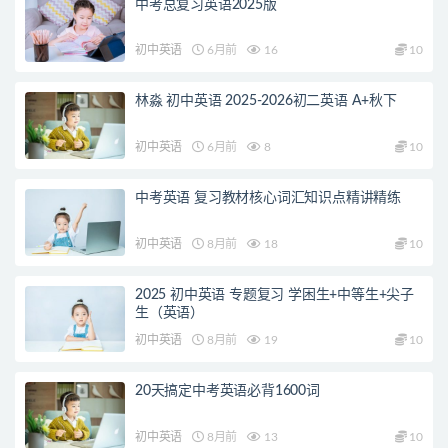
中考总复习英语2025版
初中英语
6月前
16
10
林淼 初中英语 2025-2026初二英语 A+秋下
初中英语
6月前
8
10
中考英语 复习教材核心词汇知识点精讲精练
初中英语
8月前
18
10
2025 初中英语 专题复习 学困生+中等生+尖子
生（英语）
初中英语
8月前
19
10
20天搞定中考英语必背1600词
初中英语
8月前
13
10