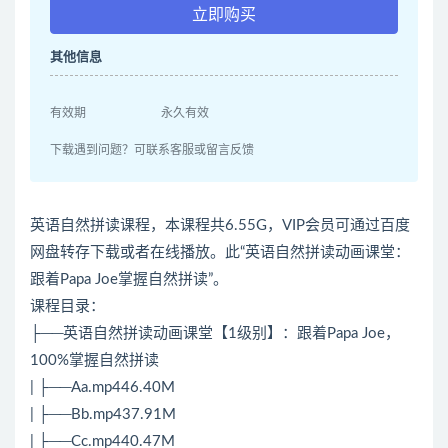
立即购买
其他信息
有效期
永久有效
下载遇到问题？可联系客服或留言反馈
英语自然拼读课程，本课程共6.55G，VIP会员可通过百度
网盘转存下载或者在线播放。此“英语自然拼读动画课堂：
跟着Papa Joe掌握自然拼读”。
课程目录：
├──英语自然拼读动画课堂【1级别】：跟着Papa Joe，
100%掌握自然拼读
| ├──Aa.mp446.40M
| ├──Bb.mp437.91M
| ├──Cc.mp440.47M