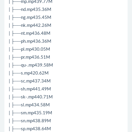
| ├──mp.mp439.77M
| ├──nd.mp435.36M
| ├──ng.mp435.45M
| ├──nk.mp442.26M
| ├──nt.mp436.48M
| ├──ph.mp436.36M
| ├──pl.mp430.05M
| ├──pr.mp436.51M
| ├──qu-.mp439.58M
| ├──s.mp420.62M
| ├──sc.mp437.34M
| ├──sh.mp441.49M
| ├──sk-.mp440.71M
| ├──sl.mp434.58M
| ├──sm.mp435.19M
| ├──sn.mp438.89M
| ├──sp.mp438.64M