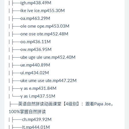
| ├──igh.mp438.49M
| ├──ike ive ice.mp455.30M
| ├──oa.mp463.29M
| ├──ole ome ope.mp453.03M
| ├──one ose ote.mp452.48M
| ├──oo.mp436.11M
| ├──ow.mp436.95M
| ├──ube uge ule une.mp452.40M
| ├──ue.mp440.89M
| ├──ui.mp434.02M
| ├──uke ume use ute.mp447.22M
| ├──y as e.mp431.84M
| └──y as i.mp437.51M
├──英语自然拼读动画课堂【4级别】：跟着Papa Joe，
100%掌握自然拼读
| ├──-ch.mp439.92M
| ├──-lt.mp444.01M