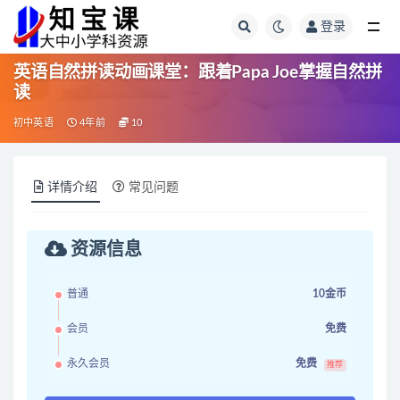
登录
全部
英语自然拼读动画课堂：跟着Papa Joe掌握自然拼
读
初中英语
4年前
10
详情介绍
常见问题
资源信息
普通
10金币
会员
免费
永久会员
免费
推荐