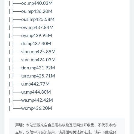
| ├──oo.mp440.03M
| ├──ou.mp436.20M
| ├──ous.mp425.58M
| ├──ow.mp437.84M
| ├──oy.mp439.95M
| ├──rh.mp437.40M
| ├──sion.mp425.89M
| ├──sure.mp424.03M
| ├──tion.mp431.92M
| ├──ture.mp425.71M
| ├──u.mp442.77M
| ├──ur.mp444.80M
| ├──wa.mp442.42M
| └──wr.mp436.20M
声明：
本站资源来自会员发布以及互联网公开收集，不代表本站
立场，仅限学习交流使用，请遵循相关法律法规，请在下载后24