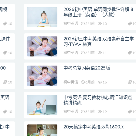
视频
2026初中英语 单词同步批注详解 8
年级上册（英语）（人教）
10
初中英语
2月前
10
1
汇课件
2026初三中考英语 双语素养自主学
习·TY·A+ 林爽
10
初中英语
3月前
11
1
00
中考总复习英语2025版
10
初中英语
6月前
16
1
二英语
中考英语 复习教材核心词汇知识点
精讲精练
10
初中英语
8月前
19
1
生+中
20天搞定中考英语必背1600词