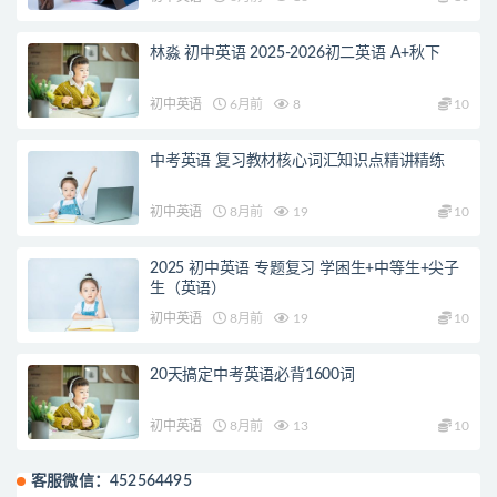
林淼 初中英语 2025-2026初二英语 A+秋下
初中英语
6月前
8
10
中考英语 复习教材核心词汇知识点精讲精练
初中英语
8月前
19
10
2025 初中英语 专题复习 学困生+中等生+尖子
生（英语）
初中英语
8月前
19
10
20天搞定中考英语必背1600词
初中英语
8月前
13
10
客服微信：452564495