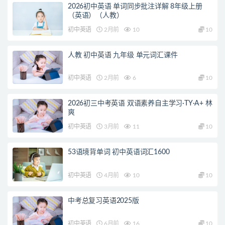
2026初中英语 单词同步批注详解 8年级上册
（英语）（人教）
初中英语
2月前
10
10
人教 初中英语 九年级 单元词汇课件
初中英语
2月前
6
10
2026初三中考英语 双语素养自主学习·TY·A+ 林
爽
初中英语
3月前
11
10
53语境背单词 初中英语词汇1600
初中英语
4月前
10
10
中考总复习英语2025版
初中英语
6月前
16
10