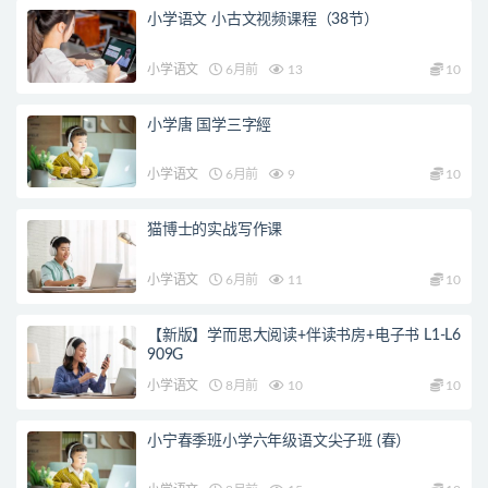
小学语文 小古文视频课程（38节）
小学语文
6月前
13
10
小学唐 国学三字經
小学语文
6月前
9
10
猫博士的实战写作课
小学语文
6月前
11
10
【新版】学而思大阅读+伴读书房+电子书 L1-L6
909G
小学语文
8月前
10
10
小宁春季班小学六年级语文尖子班 (春）