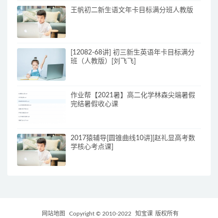
王帆初二新生语文年卡目标满分班人教版
[12082-68讲] 初三新生英语年卡目标满分
班（人教版）[刘飞飞]
作业帮【2021暑】高二化学林森尖端暑假
完结暑假收心课
2017猿辅导[圆锥曲线10讲][赵礼显高考数
学核心考点课]
网站地图
Copyright © 2010-2022
知宝课
版权所有