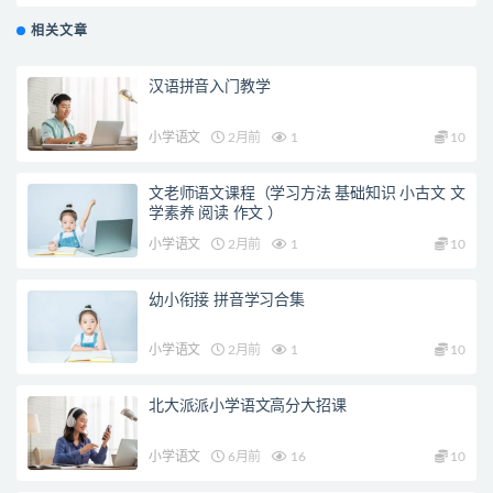
相关文章
汉语拼音入门教学
小学语文
2月前
1
10
文老师语文课程（学习方法 基础知识 小古文 文
学素养 阅读 作文 ）
小学语文
2月前
1
10
幼小衔接 拼音学习合集
小学语文
2月前
1
10
北大派派小学语文高分大招课
小学语文
6月前
16
10