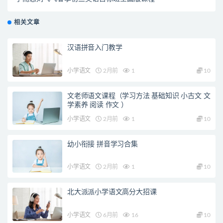
相关文章
汉语拼音入门教学
小学语文
2月前
1
10
文老师语文课程（学习方法 基础知识 小古文 文
学素养 阅读 作文 ）
小学语文
2月前
1
10
幼小衔接 拼音学习合集
小学语文
2月前
1
10
北大派派小学语文高分大招课
小学语文
6月前
16
10