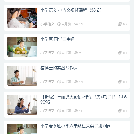
小学语文 小古文视频课程（38节）
小学语文
6月前
13
10
小学唐 国学三字經
小学语文
6月前
9
10
猫博士的实战写作课
小学语文
6月前
11
10
【新版】学而思大阅读+伴读书房+电子书 L1-L6
909G
小学语文
8月前
10
10
小宁春季班小学六年级语文尖子班 (春）