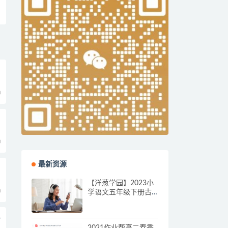
0
0
最新资源
【洋葱学园】2023小
0
学语文五年级下册古
诗词7课时动画视频课
程
电
2021作业帮高二春季