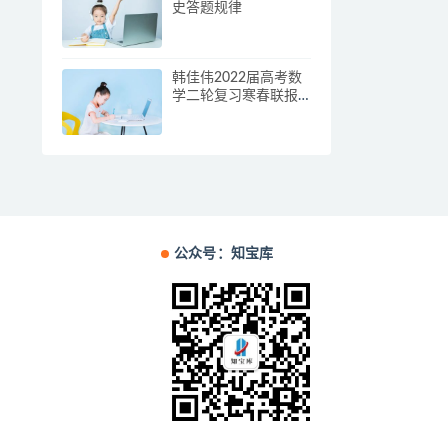
史答题规律
韩佳伟2022届高考数
学二轮复习寒春联报
寒假班
公众号：知宝库