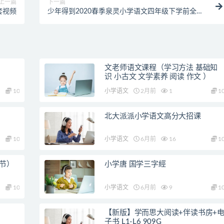
上一篇
下一篇
套视频
少年得到2020春季泉灵小学语文四年级下学前全套
视频
文老师语文课程（学习方法 基础知
识 小古文 文学素养 阅读 作文 ）
10
小学语文
2月前
1
1
北大派派小学语文高分大招课
10
小学语文
6月前
16
1
8节）
小学唐 国学三字經
10
小学语文
6月前
9
1
【新版】学而思大阅读+伴读书房+
子书 L1-L6 909G