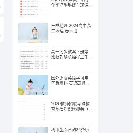
化学冯琳琳提升班课
0
程
王群地理 2024高中高
二地理 春季班
0
高一同步教案下册等
比数列随机抽样三角
函数集合概型
国外原版英语学习电
子版资料 英语高频词
小故事阅读+练习26篇
2020教师招聘考试教
育基础知识模拟卷（1-
10）复习备考押题
初中生必背的36条历