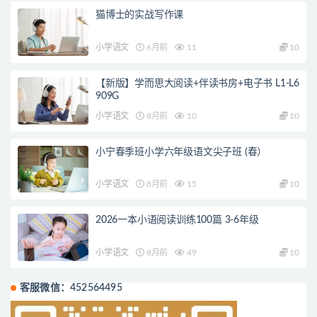
猫博士的实战写作课
小学语文
6月前
11
10
【新版】学而思大阅读+伴读书房+电子书 L1-L6
909G
小学语文
8月前
10
10
小宁春季班小学六年级语文尖子班 (春）
小学语文
8月前
15
10
2026一本小语阅读训练100篇 3-6年级
小学语文
8月前
49
10
客服微信：452564495