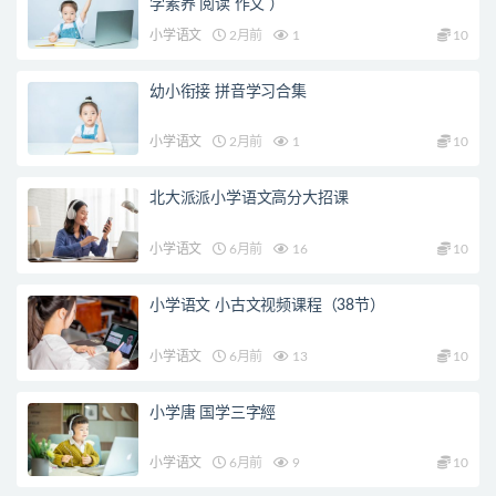
学素养 阅读 作文 ）
小学语文
2月前
1
10
幼小衔接 拼音学习合集
小学语文
2月前
1
10
北大派派小学语文高分大招课
小学语文
6月前
16
10
小学语文 小古文视频课程（38节）
小学语文
6月前
13
10
小学唐 国学三字經
小学语文
6月前
9
10