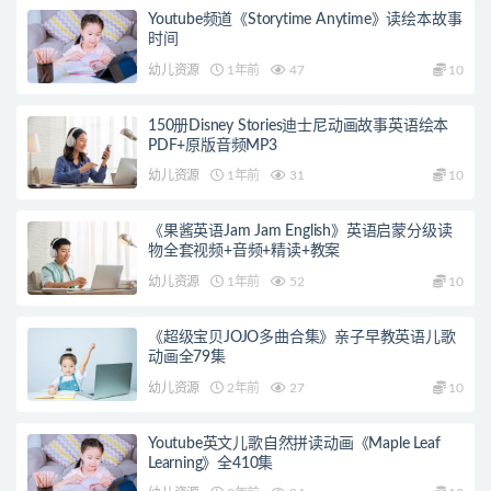
Youtube频道《Storytime Anytime》读绘本故事
时间
幼儿资源
1年前
47
10
150册Disney Stories迪士尼动画故事英语绘本
PDF+原版音频MP3
幼儿资源
1年前
31
10
《果酱英语Jam Jam English》英语启蒙分级读
物全套视频+音频+精读+教案
幼儿资源
1年前
52
10
《超级宝贝JOJO多曲合集》亲子早教英语儿歌
动画全79集
幼儿资源
2年前
27
10
Youtube英文儿歌自然拼读动画《Maple Leaf
Learning》全410集