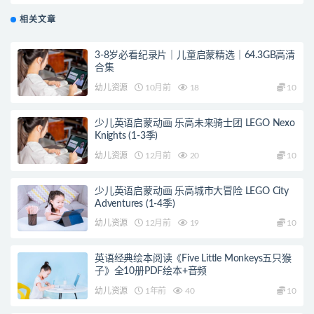
相关文章
3-8岁必看纪录片｜儿童启蒙精选｜64.3GB高清
合集
幼儿资源
10月前
18
10
少儿英语启蒙动画 乐高未来骑士团 LEGO Nexo
Knights (1-3季)
幼儿资源
12月前
20
10
少儿英语启蒙动画 乐高城市大冒险 LEGO City
Adventures (1-4季)
幼儿资源
12月前
19
10
英语经典绘本阅读《Five Little Monkeys五只猴
子》全10册PDF绘本+音频
幼儿资源
1年前
40
10