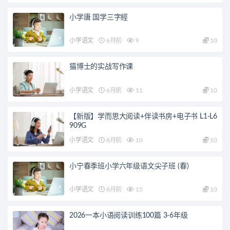
小学唐 国学三字經
小学语文
6月前
9
10
猫博士的实战写作课
小学语文
6月前
11
10
【新版】学而思大阅读+伴读书房+电子书 L1-L6
909G
小学语文
8月前
10
10
小宁春季班小学六年级语文尖子班 (春）
小学语文
8月前
15
10
2026一本小语阅读训练100篇 3-6年级