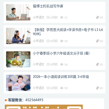
猫博士的实战写作课
小学语文
6月前
11
10
【新版】学而思大阅读+伴读书房+电子书 L1-L6
909G
小学语文
8月前
10
10
小宁春季班小学六年级语文尖子班 (春）
小学语文
8月前
16
10
2026一本小语阅读训练100篇 3-6年级
小学语文
8月前
50
10
客服微信：452564495