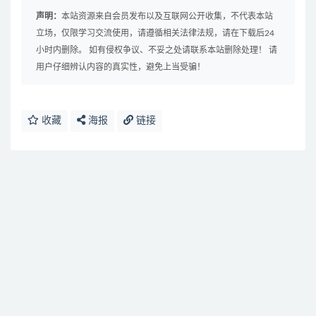
声明：
本站资源来自会员发布以及互联网公开收集，不代表本站
立场，仅限学习交流使用，请遵循相关法律法规，请在下载后24
小时内删除。 如有侵权争议、不妥之处请联系本站删除处理！ 请
用户仔细辨认内容的真实性，避免上当受骗！
收藏
海报
链接
免费下载或者VIP会员资源能否直接商用？
提示下载完但解压或打开不了？
找不到素材资源介绍文章里的示例图片？