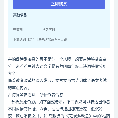
立即购买
其他信息
有效期
永久有效
下载遇到问题？可联系客服或留言反馈
害怕做诗歌鉴赏的可不是你一个人噢！想要古诗鉴赏拿高
分，来看看豆神大语文学霸名师团四年级上诗词鉴赏分析
大全！
随着教育改革的深入发展，文言文与古诗词成了语文考试
的重点内容。
古诗词鉴赏方法：领悟作者情感
1.分析意象色彩。如字面或暗示。不同色彩可以表达出作者
不同的情感体验。冷色，往往传递出孤寂凄凉、低沉冷
漠、颓唐消极之感，如:马致远的《天净沙·秋思》中的“枯藤