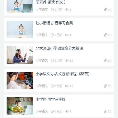
学素养 阅读 作文 ）
小学语文
2月前
1
10
幼小衔接 拼音学习合集
小学语文
2月前
1
10
北大派派小学语文高分大招课
小学语文
6月前
16
10
小学语文 小古文视频课程（38节）
小学语文
6月前
13
10
小学唐 国学三字經
小学语文
6月前
9
10