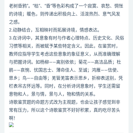
老树昏鸦”。“枯”、“昏”等色彩构成了一个寂寞、哀愁、惆怅
的诗境；暖色，则传递出积极向上、活泼热烈、意气风发
之感。
2.动静结合，互相映衬而拓展诗境，情感表达。
3.在诗词中，其意象有时与作者心理特点、历史文化、风俗
习惯等相关，而被赋予某些特定含义。因此，在鉴赏时，
教师应指导学生考虑这些意象的象征意义，从而准确理解
与把握诗词。如杨柳——离别依依；菊花——高洁品质；杜
鹃——哀惋、忧国志士、薄命佳人、至诚；鸿雁——信使、
思乡；鸟——自由等；羌管羌笛表示思乡，折柳表送别，凭
栏表吊古怀远等。同时，在分析诗词意象时，学生还需留
意物和人，景与情，景与人，物和情的关系。
诗歌鉴赏题的命题方式改为主观题，也会让孩子感觉到非
常有压力，所以这个诗歌鉴赏不好好积累，真的吃尽苦头
啊！