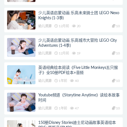
少儿英语启蒙动画 乐高未来骑士团 LEGO Nexo
Knights (1-3季)
幼儿资源
12月前
20
10
少儿英语启蒙动画 乐高城市大冒险 LEGO City
Adventures (1-4季)
幼儿资源
12月前
19
10
英语经典绘本阅读《Five Little Monkeys五只猴
子》全10册PDF绘本+音频
幼儿资源
1年前
40
10
Youtube频道《Storytime Anytime》读绘本故事
时间
幼儿资源
1年前
47
10
150册Disney Stories迪士尼动画故事英语绘本