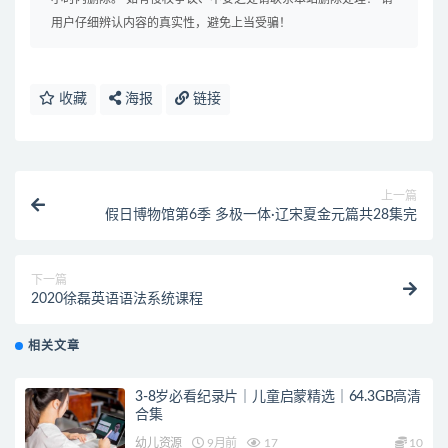
用户仔细辨认内容的真实性，避免上当受骗！
收藏
海报
链接
上一篇
假日博物馆第6季 多极一体·辽宋夏金元篇共28集完
下一篇
2020徐磊英语语法系统课程
相关文章
3-8岁必看纪录片｜儿童启蒙精选｜64.3GB高清
合集
幼儿资源
9月前
17
10