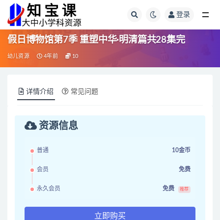
登录
全部
假日博物馆第7季 重塑中华·明清篇共28集完
幼儿资源
4年前
10
详情介绍
常见问题
资源信息
普通
10金币
会员
免费
永久会员
免费
推荐
立即购买