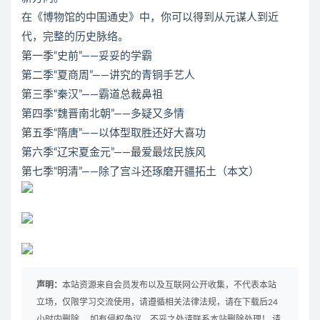
在《博物馆的中国通史》中，你可以得到从元谋人到近
代，完整的历史脉络。
第一季“史前”——妥妥的学霸
第二季“夏商周”——讲究的青铜手艺人
第三季“秦汉”——霸道总裁鼻祖
第四季“魏晋南北朝”——多疑又多情
第五季“隋唐”——以体型取胜还好大喜功
第六季“辽宋夏金元”——最爱最炫民族风
第七季“明清”——除了宫斗还琢磨开疆拓土（本文）
声明：
本站资源来自会员发布以及互联网公开收集，不代表本站
立场，仅限学习交流使用，请遵循相关法律法规，请在下载后24
小时内删除。 如有侵权争议、不妥之处请联系本站删除处理！ 请