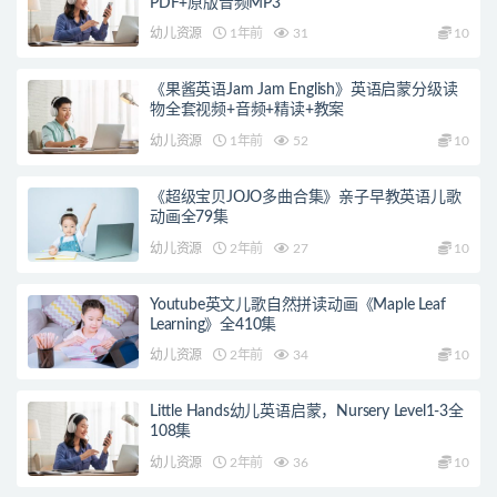
PDF+原版音频MP3
幼儿资源
1年前
31
10
《果酱英语Jam Jam English》英语启蒙分级读
物全套视频+音频+精读+教案
幼儿资源
1年前
52
10
《超级宝贝JOJO多曲合集》亲子早教英语儿歌
动画全79集
幼儿资源
2年前
27
10
Youtube英文儿歌自然拼读动画《Maple Leaf
Learning》全410集
幼儿资源
2年前
34
10
Little Hands幼儿英语启蒙，Nursery Level1-3全
108集
幼儿资源
2年前
36
10