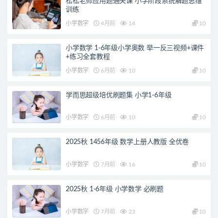
松松老师应用题通关课 小学阶段系统解题思维
训练
小学数字
4月前
14
10
小学数学 1-6年级小学奥数 举一反三视频+课件
+练习全套教程
小学数字
6月前
10
10
学而思超级培优刷题集 小学1-6年级
小学数字
6月前
10
10
2025秋 1456年级 数学上册人教版 全优卷
小学数字
7月前
16
10
2025秋 1-6年级 小学数学 必刷题
小学数字
7月前
23
10