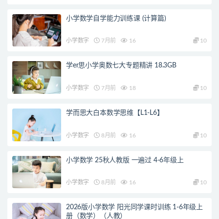
小学数学自学能力训练课 (计算篇)
小学数字
7月前
16
10
学er思小学奥数七大专题精讲 18.3GB
小学数字
7月前
18
10
学而思大白本数学思维【L1-L6】
小学数字
8月前
16
10
小学数学 25秋人教版 一遍过 4-6年级上
小学数字
8月前
16
10
2026版小学数学 阳光同学课时训练 1-6年级上
册（数学）（人教）