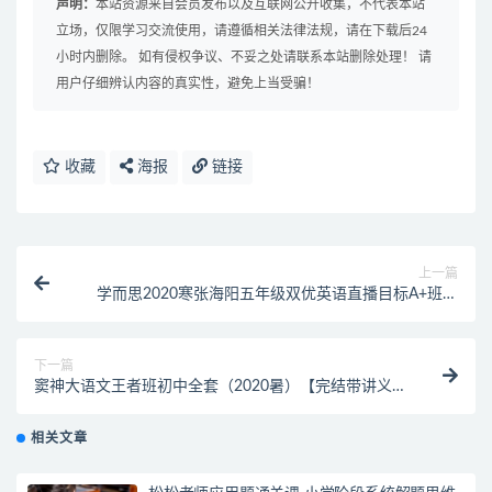
声明：
本站资源来自会员发布以及互联网公开收集，不代表本站
立场，仅限学习交流使用，请遵循相关法律法规，请在下载后24
小时内删除。 如有侵权争议、不妥之处请联系本站删除处理！ 请
用户仔细辨认内容的真实性，避免上当受骗！
收藏
海报
链接
上一篇
学而思2020寒张海阳五年级双优英语直播目标A+班视
频课程
下一篇
窦神大语文王者班初中全套（2020暑）【完结带讲义】
课程视频
相关文章