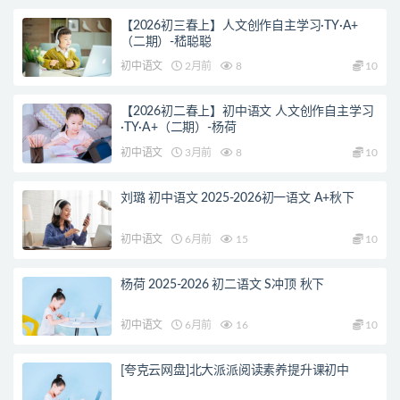
【2026初三春上】人文创作自主学习·TY·A+
（二期）-嵇聪聪
初中语文
2月前
8
10
【2026初二春上】初中语文 人文创作自主学习
·TY·A+（二期）-杨荷
初中语文
3月前
8
10
刘璐 初中语文 2025-2026初一语文 A+秋下
初中语文
6月前
15
10
杨荷 2025-2026 初二语文 S冲顶 秋下
初中语文
6月前
16
10
[夸克云网盘]北大派派阅读素养提升课初中