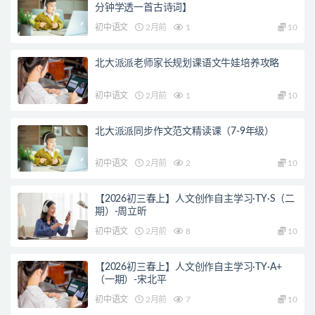
分钟学透一首古诗词】
初中语文
2月前
1
10
北大派派老师家长规划课语文牛娃培养攻略
初中语文
2月前
1
10
北大派派同步作文范文精读课（7-9年级）
初中语文
2月前
2
10
【2026初三春上】人文创作自主学习·TY·S（二
期）-周立昕
初中语文
2月前
8
10
【2026初三春上】人文创作自主学习·TY·A+
（一期）-宋北平
初中语文
2月前
7
10