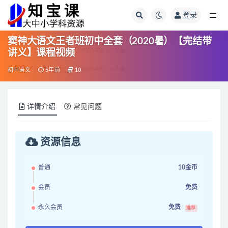
登录
全部
窦神大语文王者班初中全套（2020暑）【完结带
讲义】课程视频
初中语文
5年前
10
详情介绍
常见问题
资源信息
普通
10金币
会员
免费
永久会员
免费
推荐