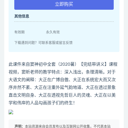
立即购买
其他信息
有效期
永久有效
下载遇到问题？可联系客服或留言反馈
此课件来自窦神初中全套（2020暑）【完结带讲义】课程
视频，窦昕老师的教学特点：深入浅出，条理清晰。对于
大语文的阐释：大正在广博自傲、大正在系统宏大而又次
序井然不紊、大正在注重外延气韵地道、大正在透过景象
直击文明自身、大正在透视先哲巨人的灵魂、大正在以美
学和伟岸的人品勾画孩子们的终生！
声明：
本站资源来自会员发布以及互联网公开收集，不代表本站