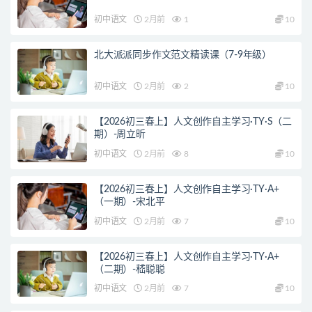
初中语文
2月前
1
10
北大派派同步作文范文精读课（7-9年级）
初中语文
2月前
2
10
【2026初三春上】人文创作自主学习·TY·S（二
期）-周立昕
初中语文
2月前
8
10
【2026初三春上】人文创作自主学习·TY·A+
（一期）-宋北平
初中语文
2月前
7
10
【2026初三春上】人文创作自主学习·TY·A+
（二期）-嵇聪聪
初中语文
2月前
7
10