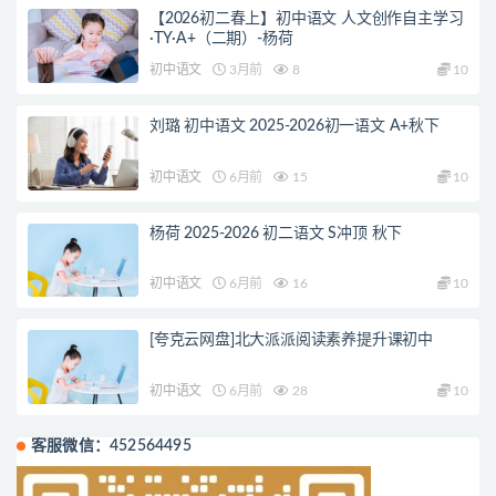
【2026初二春上】初中语文 人文创作自主学习
·TY·A+（二期）-杨荷
初中语文
3月前
8
10
刘璐 初中语文 2025-2026初一语文 A+秋下
初中语文
6月前
15
10
杨荷 2025-2026 初二语文 S冲顶 秋下
初中语文
6月前
16
10
[夸克云网盘]北大派派阅读素养提升课初中
初中语文
6月前
28
10
客服微信：452564495