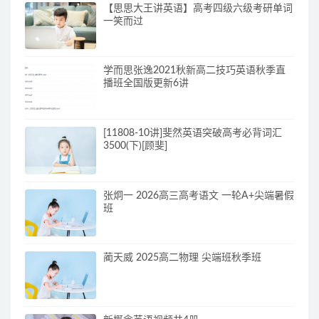
【思思大王讲英语】高考四级六级考研单词
一笑而过
学而思张逸2021秋新高二技巧英语秋季直
播班全国版更新6讲
[11808-10讲]斐然英语突破高考必背词汇
3500(下)[顾斐]
张炯一 2026高三高考语文 一轮A+尖端暑假
班
蔺天威 2025高二物理 尖端班秋季班