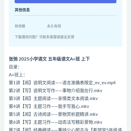
其他信息
有效期
永久有效
下载遇到问题？可联系客服或留言反馈
张弛 2025小学语文 五年级语文A+班 上下
目录：
A+班上：
第1讲【阅】说明文阅读——语言准确表限定_ev_ev.mp4
第2讲【写】说明文写作——事物介绍我在行.mkv
第3讲【阅】主题阅读——亲情类文本阅读.mkv
第4讲【写】主题习作——我手写我心.mkv
第5讲【阅】古诗阅读——景物赏析题精讲.mkv
第6讲【写】主题习作——动态法写精彩景物.mkv
第7讲【阅】经典细读——秉持公心照古今【希望学5年级语