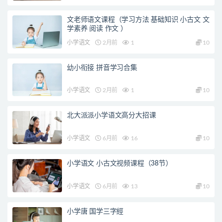
文老师语文课程（学习方法 基础知识 小古文 文
学素养 阅读 作文 ）
小学语文
2月前
1
10
幼小衔接 拼音学习合集
小学语文
2月前
1
10
北大派派小学语文高分大招课
小学语文
6月前
16
10
小学语文 小古文视频课程（38节）
小学语文
6月前
13
10
小学唐 国学三字經