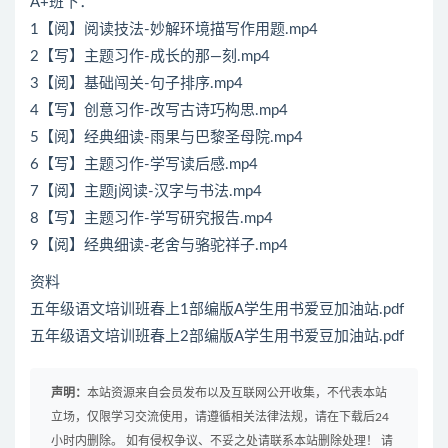
A+班下：
1【阅】阅读技法-妙解环境描写作用题.mp4
2【写】主题习作-成长的那—刻.mp4
3【阅】基础闯关-句子排序.mp4
4【写】创意习作-改写古诗巧构思.mp4
5【阅】经典细读-雨果与巴黎圣母院.mp4
6【写】主题习作-学写读后感.mp4
7【阅】主题j阅读-汉字与书法.mp4
8【写】主题习作-学写研究报告.mp4
9【阅】经典细读-老舍与骆驼祥子.mp4
资料
五年级语文培训班春上1部编版A学生用书爱豆加油站.pdf
五年级语文培训班春上2部编版A学生用书爱豆加油站.pdf
声明：
本站资源来自会员发布以及互联网公开收集，不代表本站
立场，仅限学习交流使用，请遵循相关法律法规，请在下载后24
小时内删除。 如有侵权争议、不妥之处请联系本站删除处理！ 请