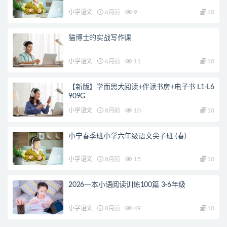
小学语文
6月前
9
10
猫博士的实战写作课
小学语文
6月前
11
10
【新版】学而思大阅读+伴读书房+电子书 L1-L6
909G
小学语文
8月前
10
10
小宁春季班小学六年级语文尖子班 (春）
小学语文
8月前
15
10
2026一本小语阅读训练100篇 3-6年级
小学语文
8月前
49
10