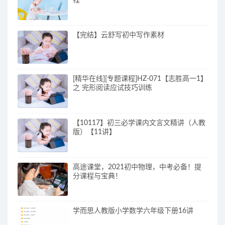
【完结】云舒写初中写作素材
[精华在线][专题课程]HZ-071【志胜高一1】
之 完形阅读应试技巧训练
【10117】初三必学课内文言文精讲（人教
版）【11讲】
高途课堂，2021初中物理，中考必备！提
分课程与宝典！
学而思人教版小学数学六年级下册16讲