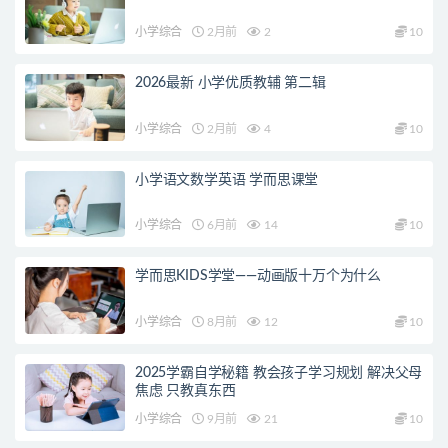
小学综合
2月前
2
10
2026最新 小学优质教辅 第二辑
小学综合
2月前
4
10
小学语文数学英语 学而思课堂
小学综合
6月前
14
10
学而思KIDS学堂——动画版十万个为什么
小学综合
8月前
12
10
2025学霸自学秘籍 教会孩子学习规划 解决父母
焦虑 只教真东西
小学综合
9月前
21
10