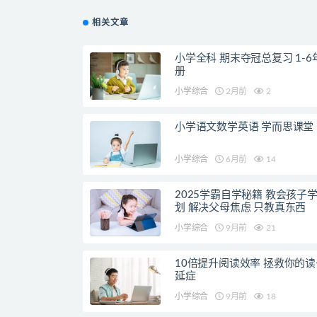
相关文章
小学全科 期末夺冠总复习 1-6
册
小学综合
2月前
2
小学语文数学英语 学而思课堂
小学综合
6月前
14
2025学霸自学秘籍 教会孩子
划 解决父母焦虑 只教真东西
小学综合
9月前
21
10倍提升阅读效率 拯救你的
延症
小学综合
9月前
18