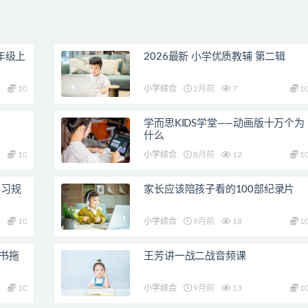
年级上
2026最新 小学优质教辅 第二辑
10
小学综合
2月前
7
1
学而思KIDS学堂——动画版十万个为
什么
10
小学综合
8月前
12
1
学习规
家长应该陪孩子看的100部纪录片
10
小学综合
9月前
18
1
读书拖
王芳讲一战二战音频课
10
小学综合
9月前
13
1