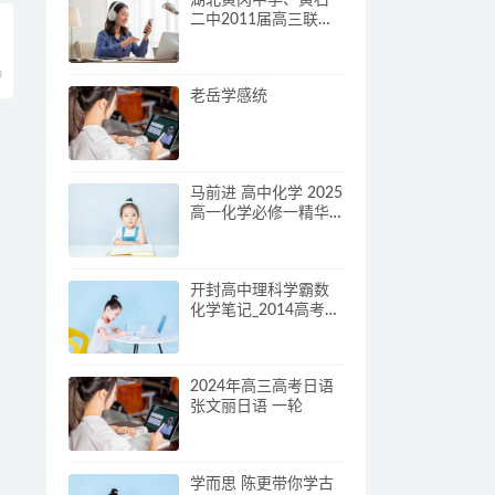
二中2011届高三联考
（理综）[更多课程到
教育盘
0
jiaoyupan.com].doc
老岳学感统
马前进 高中化学 2025
高一化学必修一精华
课
开封高中理科学霸数
化学笔记_2014高考状
元笔记.pdf
2024年高三高考日语
张文丽日语 一轮
学而思 陈更带你学古