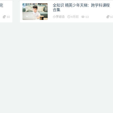
（完
全知识 精英少年天梯：跨学科课程
合集
10
小学综合
9月前
13
1