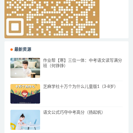
最新资源
作业帮【寒】三位一体：中考语文读写满分
班（何铮铮）
芝麻学社十万个为什么儿童版1（3-8岁）
语文公式巧夺中考高分（扬起帆）