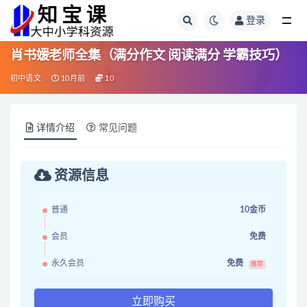
登录
全部
肖书媛老师全集（满分作文 阅读满分 学霸技巧）
初中语文
10月前
10
详情介绍
常见问题
资源信息
普通
10金币
会员
免费
永久会员
免费
推荐
立即购买