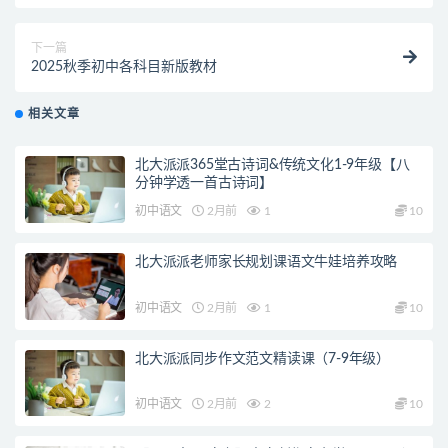
196GB
下一篇
2025秋季初中各科目新版教材
相关文章
北大派派365堂古诗词&传统文化1-9年级【八
分钟学透一首古诗词】
初中语文
2月前
1
10
北大派派老师家长规划课语文牛娃培养攻略
初中语文
2月前
1
10
北大派派同步作文范文精读课（7-9年级）
初中语文
2月前
2
10