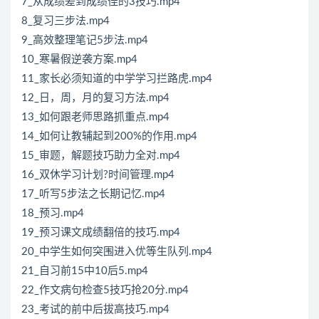
7_从成绩差到成绩佳的3技巧.mp4
8_复习三步法.mp4
9_高效整理笔记5步法.mp4
10_寒暑假逆袭方案.mp4
11_家长必须知道的中学学习拦路虎.mp4
12_日，周，月的复习方法.mp4
13_如何跟老师思路抓重点.mp4
14_如何让教辅起到200%的作用.mp4
15_审题，解题技巧助力全对.mp4
16_双休学习计划?时间管理.mp4
17_听写5步法之长期记忆.mp4
18_预习.mp4
19_预习课文成绩翻倍的技巧.mp4
20_中学生如何突围进入优等生队列.mp4
21_自习前15中10后5.mp4
22_作文病句检查5技巧抢20分.mp4
23_考试的前中后拔高技巧.mp4