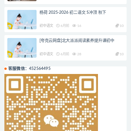
杨荷 2025-2026 初二语文 S冲顶 秋下
初中语文
6月前
16
10
[夸克云网盘]北大派派阅读素养提升课初中
初中语文
6月前
28
10
客服微信：452564495