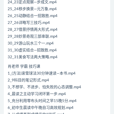
24_23定点观察—步成文.mp4
25_24移步换景—元万象.mp4
26_25动静结合一招致胜.mp4
27_26详略写三技巧.mp4
28_27借景抒情两大形式.mp4
29_28妙景奇观三部串联.mp4
30_29游山玩水三个一.mp4
31_30虚实结合—招致胜.mp4
32_31美食写法两大策略.mp4
肖老师 学霸 技巧课
1_(方法)滚雪球法30分钟速读—本书.mp4
2_9科目的笔记形式.mp4
3_不想学、不进步、怕失败的心态调整.mp4
4_晨读之主动学习闭环第一步.mp4
5_充分利用零布头时间之早15晚5分.mp4
6_初中生晨读中午晚自习高效规划.mp4