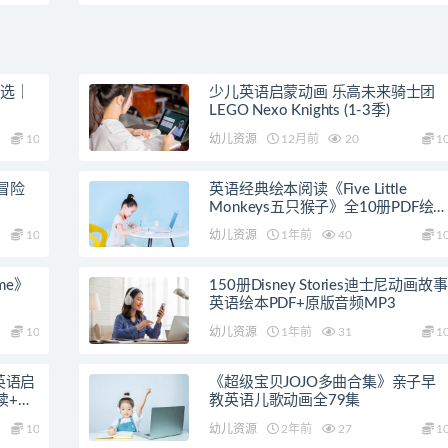
精选｜
少儿英语启蒙动画 乐高未来骑士团
LEGO Nexo Knights (1-3季)
10
幼儿资源
12月前
20
1
冒险
英语经典绘本阅读《Five Little
Monkeys五只猴子》全10册PDF绘
+音频
10
幼儿资源
1年前
40
1
ime》
150册Disney Stories迪士尼动画故事
英语绘本PDF+原版音频MP3
10
幼儿资源
1年前
31
1
》英语启
《超级宝贝JOJO多曲合集》亲子早
读+教
教英语儿歌动画全79集
10
幼儿资源
2年前
27
1