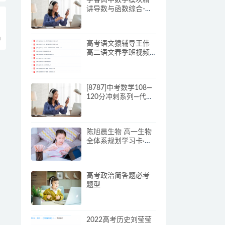
讲导数与函数综合-百
度云下载
0
高考语文猿辅导王伟
高二语文春季班视频
课程
[8787]中考数学108—
120分冲刺系列—代几
综合篇
陈旭晨生物 高一生物
全体系规划学习卡·夏
研(2期)
高考政治简答题必考
题型
2022高考历史刘莹莹