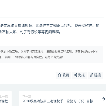
班语文思维直播课视频。此课件主要知识点包括：我来安慰你、描
金不怕火炼、句子有假设等等视频课程。
代表本站立场，仅限学习交流使用，请遵循相关法律法规，请在下载后24小时
理！ 请用户仔细辨认内容的真实性，避免上当受骗！
收藏
海报
链接
上一篇
下一篇
频课程
2020秋吴海波高三物理秋季一轮复习（下）目标
985直播班