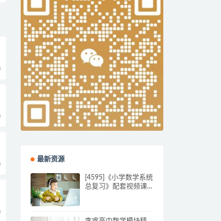
0
本
0
最新资源
0
[4595]《小学数学系统
总复习》配套视频课
程 mp4[刘丽娜8讲]
0
李睿高中数学模块精