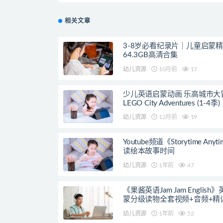
相关文章
3-8岁必看纪录片｜儿童启蒙
64.3GB高清合集
幼儿资源
10月前
17
少儿英语启蒙动画 乐高城市大
LEGO City Adventures (1-4季)
幼儿资源
12月前
19
Youtube频道《Storytime Anyt
读绘本故事时间
幼儿资源
1年前
47
《果酱英语Jam Jam English
蒙分级读物全套视频+音频+精
案
幼儿资源
1年前
52