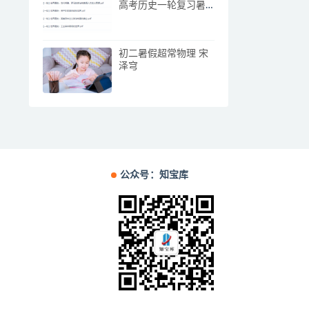
高考历史一轮复习暑
秋联报暑假班完结
初二暑假超常物理 宋
泽穹
公众号：知宝库