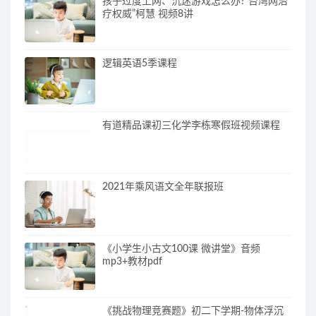
孩子过度上网、沉迷游戏怎么办?“台湾网治
疗权威”柯慧 视频8讲
逻辑英语5季课程
有道精品课初三化学李栋寒假班视频课程
2021年乘风语文全年联报班
《小学生小古文100课 微讲堂》音频
mp3+教材pdf
《挑战物理竞赛题》初二下学期-物体浮沉