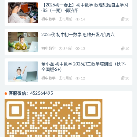
【2026初一春上】初中数学 数理思维自主学习
·BS（一期）-郭济阳
初中数学
3月前
14
10
2025秋 初中初一数学 思维开发7阶周六
初中数学
3月前
15
10
董小磊 初中数学 2026初二数学培训班（秋下·
全国版·S+）
初中数学
3月前
12
10
客服微信：452564495