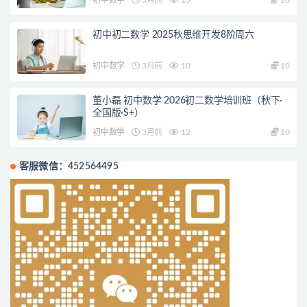
初中初二数学 2025秋思维开发8阶周六
初中数学
3月前
10
10
董小磊 初中数学 2026初二数学培训班（秋下·
全国版·S+）
初中数学
3月前
12
10
客服微信：452564495