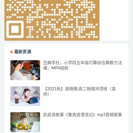
最新资源
芝麻学社，小学四五年级巧算综合算数方法
课，MP4视频
【2021秋】易物理.高二物理冲顶班（袁
帅）
凯叔讲故事《鲁宾逊漂流记》mp3音频故事