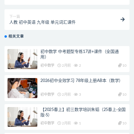
下一篇
人教 初中英语 九年级 单元词汇课件
相关文章
初中数学 中考题型专练17讲+课件（全国通
用）
初中数学
2月前
2
10
2026初中全效学习 78年级上册AB本（数学）
初中数学
2月前
3
10
【2025春上】初三数学培训朱韬（25春上·全国
版·S）
初中数学
2月前
1
10