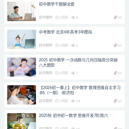
初中数学千题解全套
初中数学
2月前
8
10
中考数学 北京6年高考3年模拟
初中数学
2月前
6
10
2025 初中数学 一次函数与几何压轴高分突破
八大题型
初中数学
2月前
7
10
【2026初一春上】初中数学 数理思维自主学习
·BS（一期）-郭济阳
初中数学
3月前
14
10
2025秋 初中初一数学 思维开发7阶周六
初中数学
3月前
15
10