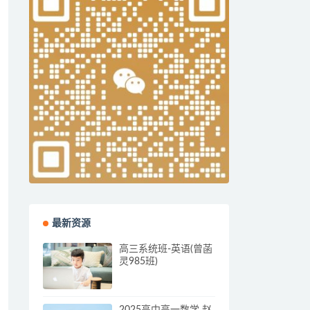
最新资源
高三系统班-英语(曾菡
灵985班)
2025高中高一数学 赵