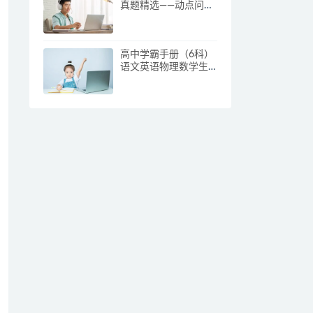
真题精选——动点问题
[朱韬]
高中学霸手册（6科）
语文英语物理数学生
物化学