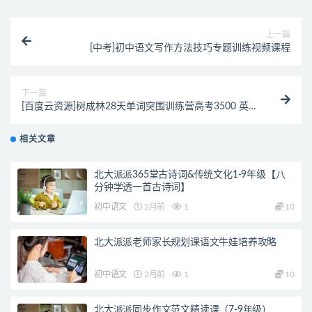
上一篇
[中考]初中语文写作方法技巧专题训练视频课程
下一篇
[百度云资源]树成林28天单词突围训练营高考3500 英语
突围 (76集完整版)
相关文章
北大派派365堂古诗词&传统文化1-9年级【八
分钟学透一首古诗词】
初中语文
2月前
1
10
北大派派老师家长规划课语文牛娃培养攻略
初中语文
2月前
1
10
北大派派同步作文范文精读课（7-9年级）