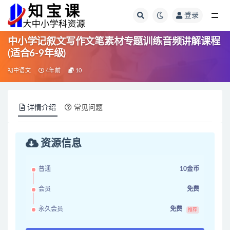
登录
全部
中小学记叙文写作文笔素材专题训练音频讲解课程
(适合6-9年级)
初中语文
4年前
10
详情介绍
常见问题
资源信息
普通
10金币
会员
免费
永久会员
免费
推荐