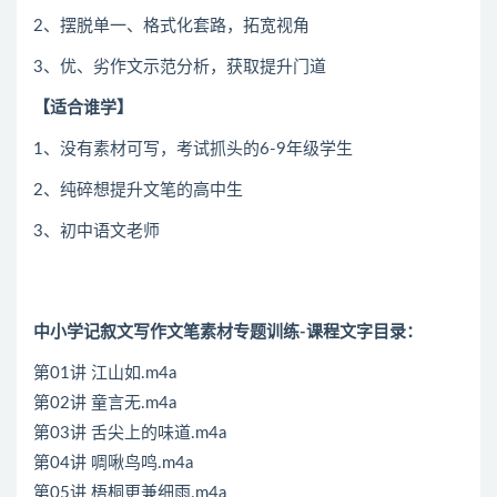
2、摆脱单一、格式化套路，拓宽视角
3、优、劣作文示范分析，获取提升门道
【适合谁学】
1、没有素材可写，考试抓头的6-9年级学生
2、纯碎想提升文笔的高中生
3、初中语文老师
中小学记叙文写作文笔素材专题训练-课程文字目录：
第01讲 江山如.m4a
第02讲 童言无.m4a
第03讲 舌尖上的味道.m4a
第04讲 啁啾鸟鸣.m4a
第05讲 梧桐更兼细雨.m4a