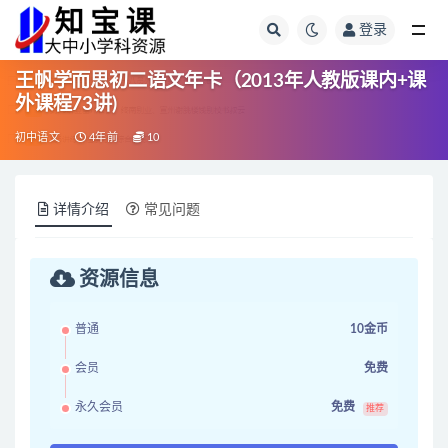
登录
全部
王帆学而思初二语文年卡（2013年人教版课内+课
外课程73讲)
初中语文
4年前
10
详情介绍
常见问题
资源信息
普通
10金币
会员
免费
永久会员
免费
推荐