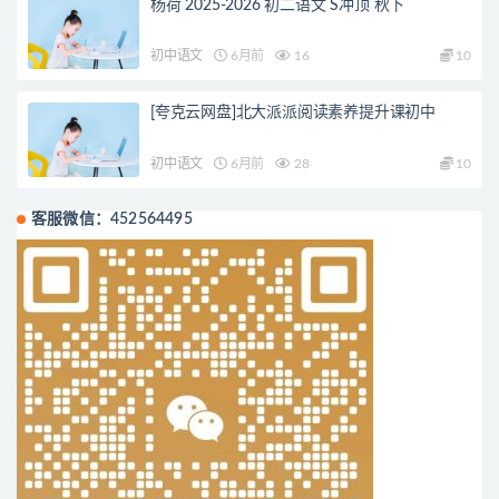
杨荷 2025-2026 初二语文 S冲顶 秋下
初中语文
6月前
16
10
[夸克云网盘]北大派派阅读素养提升课初中
初中语文
6月前
28
10
客服微信：452564495