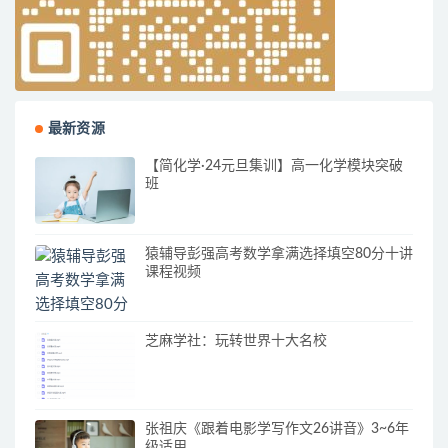
最新资源
【简化学·24元旦集训】高一化学模块突破
班
猿辅导彭强高考数学拿满选择填空80分十讲
课程视频
芝麻学社：玩转世界十大名校
张祖庆《跟着电影学写作文26讲音》3~6年
级适用