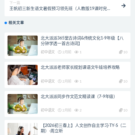
下一篇
王帆初三新生语文暑假预习领先班（人教版19课时完
结）
相关文章
北大派派365堂古诗词&传统文化1-9年级【八
分钟学透一首古诗词】
初中语文
2月前
1
10
北大派派老师家长规划课语文牛娃培养攻略
初中语文
2月前
1
10
北大派派同步作文范文精读课（7-9年级）
初中语文
2月前
2
10
【2026初三春上】人文创作自主学习·TY·S（二
期）-周立昕